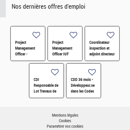
Nos dernières offres d'emploi
Project
Project
Coordinateur
Management
Management
inspection et
Officer -
Officer H/F
adjoint directeur
Référent Cost
qualité/inspection
Engineering H/F
– Projet RJH
H/F
CDI
CDD 36 mois -
Responsable de
Développeur.se
Lot Travaux de
dans les Codes
Démantèlement
de Traitement
- Projet EPOC
des Données
H/F
Nucléaires et
Monte-Carlo H/F
Mentions légales
Cookies
Paramétrer vos cookies