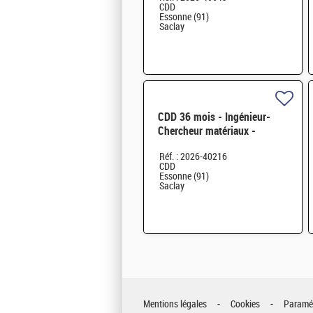
CDD
Monte-Carlo H/F
Essonne (91)
Saclay
CDD 36 mois - Ingénieur-
Chercheur matériaux -
corrosion et corrosion sous
Réf. : 2026-40216
contrainte H/F
CDD
Essonne (91)
Saclay
Mentions légales
Cookies
Paramét