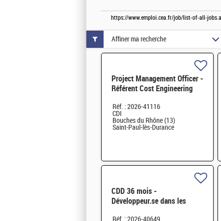
https://www.emploi.cea.fr/job/list-of-all-jo
Affiner ma recherche
Project Management Officer -
Référent Cost Engineering
H/F
Réf. : 2026-41116
CDI
Bouches du Rhône (13)
Saint-Paul-lès-Durance
CDD 36 mois -
Développeur.se dans les
Codes de Traitement des
Réf. : 2026-40649
Données Nucléaires et