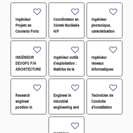
Ingénieur
Coordinateur en
Ingénieur
Projets en
Sûreté Nucléaire
photonique,
Courants Forts
H/F
caractérisation
et Compatibilité
optique et RF
Electromagnétique
H/F
H/F
INGÉNIEUR
Ingénieur outils
Ingénieur
DEVOPS F/H
d'exploitation :
réseaux
ARCHITECTURE
Maitrise de la
informatiques
DE
configuration
de conduite
STOCKAGE/TRAITEMENT
H/F
d'installations et
DISTRIBUÉS
procédés H/F
POUR LES
Research
Engineer in
Technicien de
DONNÉES SKA
engineer
microbial
Conduite
H/F
position in
engineering and
d'Installation
Bioinformatics
evolution
Sous-Système
Expérience LMJ
H/F