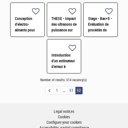
Conception
THESE - Impact
Stage - Bac+5 -
d'electro-
des ultrasons de
Evaluation de
aimants pour
puissance sur
procédés de
expériences
les propriétés
broyage - H/F
plasmas
d'écoulement de
magnétisés sur
suspensions
l'installation
complexes H/F
Introduction
laser LMJ-
d'un estimateur
PETAL H/F
d'erreur à
posteriori dans
le pilotage de
Number of results:
514 vacancy(s)
grands
mouvements de
1
51
52
maillage H/F
Legal notices
Cookies
Configure your cookies
Accessibility: partial compliance