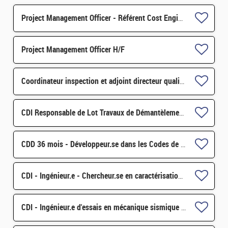
Project Management Officer - Référent Cost Engineering H/F
Project Management Officer H/F
Coordinateur inspection et adjoint directeur qualité/inspection – Projet RJH H/F
CDI Responsable de Lot Travaux de Démantèlement - Projet EPOC H/F
CDD 36 mois - Développeur.se dans les Codes de Traitement des Données Nucléaires et Monte-Carlo H/F
CDI - Ingénieur.e - Chercheur.se en caractérisation des matériaux par sonde atomique tomographique H/F
CDI - Ingénieur.e d'essais en mécanique sismique H/F