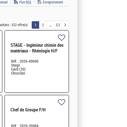
 email
Flux
RSS
Enregistrement
1
2
53
sultats :
522 offre(s)
STAGE - Ingénieur chimie des
matériaux - Rhéologie H/F
Réf. : 2026-40690
Stage
Gard (30)
Chusclan
Chef de Groupe F/H
Réf. : 2026-39984