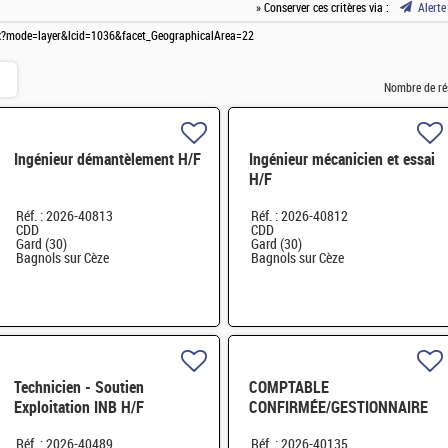
» Conserver ces critères via :
Alerte
aspx?mode=layer&lcid=1036&facet_GeographicalArea=22
Nombre de ré
Ingénieur démantèlement H/F
Ingénieur mécanicien et essai
H/F
Réf. : 2026-40813
Réf. : 2026-40812
CDD
CDD
Gard (30)
Gard (30)
Bagnols sur Cèze
Bagnols sur Cèze
Technicien - Soutien
COMPTABLE
Exploitation INB H/F
CONFIRMÉE/GESTIONNAIRE
SAS GRENOBLE H/F
Réf. : 2026-40489
Réf. : 2026-40135