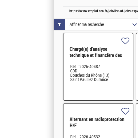
https://www.emploi.cea.fr/job/list-of-jobs.
Affiner ma recherche
Chargé(e) d'analyse
technique et financière des
contrats de maintenance
Réf. : 2026-40487
électromécanique H/F
CDD
Bouches du Rhône (13)
Saint Paul lez Durance
Alternant en radioprotection
H/F
Réf. : 2026-40532