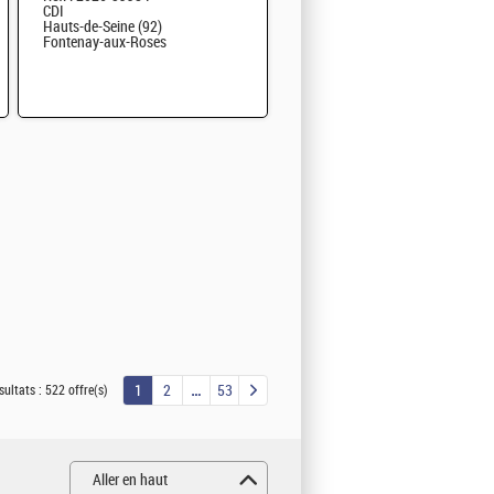
CDI
Hauts-de-Seine (92)
Fontenay-aux-Roses
1
2
53
sultats :
522 offre(s)
Aller en haut