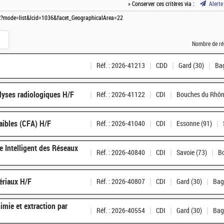
» Conserver ces critères via :
Alerte
spx?mode=list&lcid=1036&facet_GeographicalArea=22
Nombre de ré
Réf. : 2026-41213
CDD
Gard (30)
Bag
lyses radiologiques H/F
Réf. : 2026-41122
CDI
Bouches du Rhôn
aibles (CFA) H/F
Réf. : 2026-41040
CDI
Essonne (91)
e Intelligent des Réseaux
Réf. : 2026-40840
CDI
Savoie (73)
Bo
ériaux H/F
Réf. : 2026-40807
CDI
Gard (30)
Bag
imie et extraction par
Réf. : 2026-40554
CDI
Gard (30)
Bag