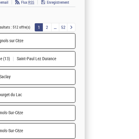
 email
Flux
RSS
Enregistrement
1
2
52
sultats :
512 offre(s)
nols sur Cèze
e (13)
Saint-Paul Lez Durance
Saclay
urget du Lac
nols-Sur-Cèze
nols-Sur-Cèze