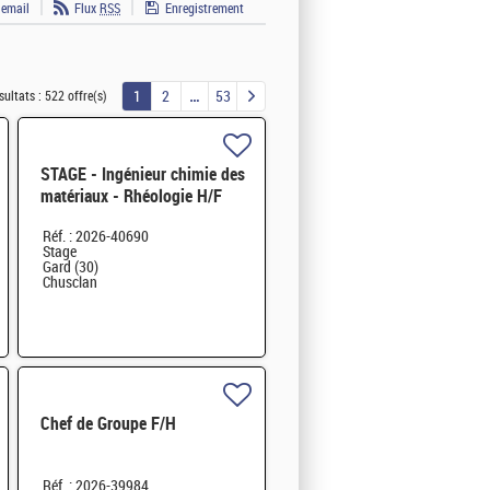
 email
Flux
RSS
Enregistrement
1
2
53
sultats :
522 offre(s)
STAGE - Ingénieur chimie des
matériaux - Rhéologie H/F
Réf. : 2026-40690
Stage
Gard (30)
Chusclan
Chef de Groupe F/H
Réf. : 2026-39984