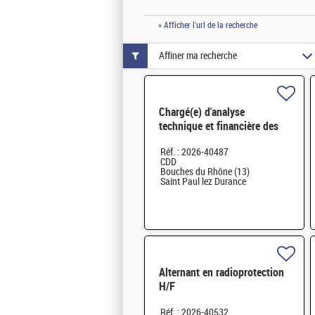
» Afficher l'url de la recherche
Affiner ma recherche
Chargé(e) d'analyse
technique et financière des
contrats de maintenance
Réf. : 2026-40487
électromécanique H/F
CDD
Bouches du Rhône (13)
Saint Paul lez Durance
Alternant en radioprotection
H/F
Réf. : 2026-40532