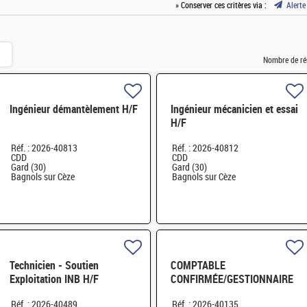
» Conserver ces critères via :
Alerte
Nombre de ré
Ingénieur démantèlement H/F
Ingénieur mécanicien et essai
H/F
Réf. : 2026-40813
Réf. : 2026-40812
CDD
CDD
Gard (30)
Gard (30)
Bagnols sur Cèze
Bagnols sur Cèze
Technicien - Soutien
COMPTABLE
Exploitation INB H/F
CONFIRMÉE/GESTIONNAIRE
SAS GRENOBLE H/F
Réf. : 2026-40489
Réf. : 2026-40135