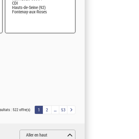
CDI
Hauts-de-Seine (92)
Fontenay-aux-Roses
1
2
53
sultats :
522 offre(s)
Aller en haut