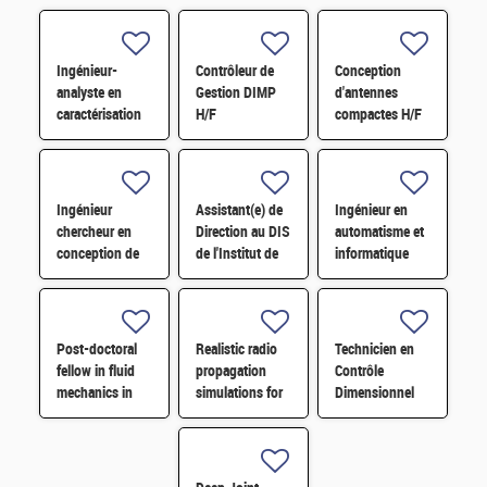
Ingénieur-
Contrôleur de
Conception
analyste en
Gestion DIMP
d'antennes
caractérisation
H/F
compactes H/F
physico-
chimique par
XPS et ToF-
SIMS H/F
Ingénieur
Assistant(e) de
Ingénieur en
chercheur en
Direction au DIS
automatisme et
conception de
de l'Institut de
informatique
circuits intégrés
recherche sur
industrielle H/F
RF pour les
les lois
Front-End
fondamentales
Modules (FEM)
de l'Univers H/F
Post-doctoral
Realistic radio
Technicien en
H/F
fellow in fluid
propagation
Contrôle
mechanics in
simulations for
Dimensionnel
human
channel
H/F
cerebrovascular
charting
system H/F
applications