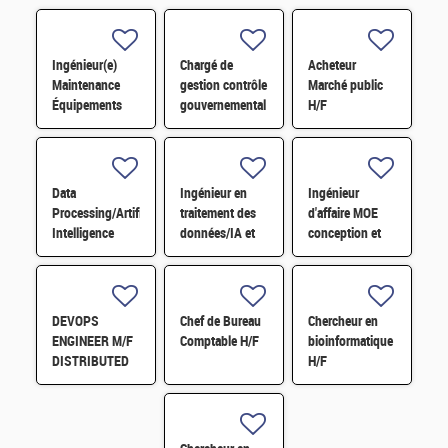
Ingénieur(e)
Chargé de
Acheteur
Maintenance
gestion contrôle
Marché public
Équipements
gouvernemental
H/F
Microélectroniques
(H/F) H/F
H/F
Data
Ingénieur en
Ingénieur
Processing/Artificial
traitement des
d'affaire MOE
Intelligence
données/IA et
conception et
Engineer and
application en
réalisation
Applications in
physique des
d'installation
Particle Physics
particules
nucléaire H/F
H/F
DEVOPS
Chef de Bureau
Chercheur en
ENGINEER M/F
Comptable H/F
bioinformatique
DISTRIBUTED
H/F
STO-
RAGE/PROCESSING
ARCHITECTURE
FOR SKA DATA