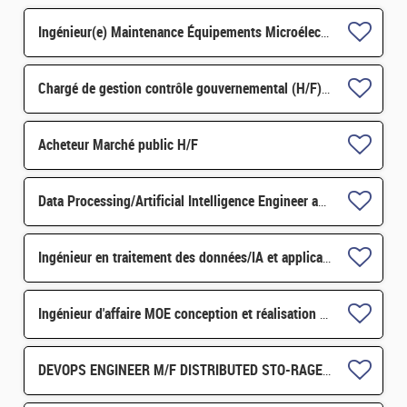
Ingénieur(e) Maintenance Équipements Microélectroniques H/F
Chargé de gestion contrôle gouvernemental (H/F) H/F
Acheteur Marché public H/F
Data Processing/Artificial Intelligence Engineer and Applications in Particle Physics H/F
Ingénieur en traitement des données/IA et application en physique des particules
Ingénieur d'affaire MOE conception et réalisation d'installation nucléaire H/F
DEVOPS ENGINEER M/F DISTRIBUTED STO-RAGE/PROCESSING ARCHITECTURE FOR SKA DATA H/F