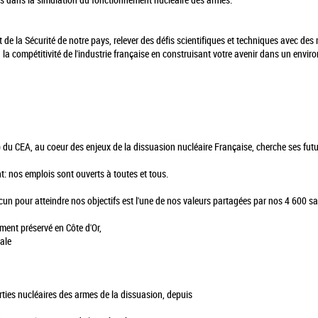
és dans la simulation du fonctionnement nucléaire des armes.
t de la Sécurité de notre pays, relever des défis scientifiques et techniques avec d
à la compétitivité de l'industrie française en construisant votre avenir dans un envi
 du CEA, au coeur des enjeux de la dissuasion nucléaire Française, cherche ses futu
t: nos emplois sont ouverts à toutes et tous.
un pour atteindre nos objectifs est l'une de nos valeurs partagées par nos 4 600 sala
ent préservé en Côte d'Or,
ale
arties nucléaires des armes de la dissuasion, depuis