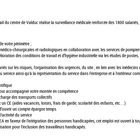
ail du centre de Valduc réalise la surveillance médicale renforcée des 1800 salariés,
de votre périmètre ;
médico-chirurgicales et radiologiques en collaboration avec les services de pompiers
oration des conditions de travail et d’hygiène industrielle via les études de postes, la
riés sur les risques, l'organisation des urgences, du site , en lien avec les médecins 
du service ainsi qu'à la représentation du service dans l'entreprise et à l'extérieur 
tifique
our accompagner votre montée en compétence
charge des transports collectifs
n CE (aides vacances, loisirs, frais de garde, scolarité des enfants, etc…)
d’ouvrir un compte épargne temps
'activité du service
 en faveur de l'intégration des personnes handicapées, cet emploi est ouvert à tou
ation pour l'inclusion des travailleurs handicapés.