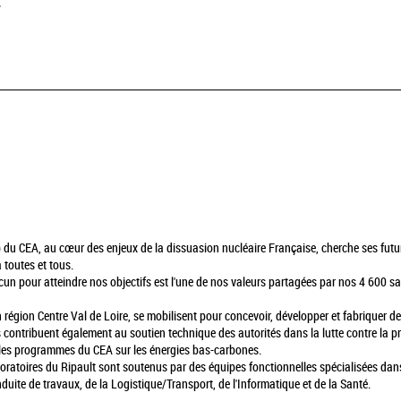
F
 du CEA, au cœur des enjeux de la dissuasion nucléaire Française, cherche ses futur
 toutes et tous.
un pour atteindre nos objectifs est l'une de nos valeurs partagées par nos 4 600 sala
en région Centre Val de Loire, se mobilisent pour concevoir, développer et fabriquer
 contribuent également au soutien technique des autorités dans la lutte contre la prol
rs les programmes du CEA sur les énergies bas-carbones.
aboratoires du Ripault sont soutenus par des équipes fonctionnelles spécialisées 
duite de travaux, de la Logistique/Transport, de l'Informatique et de la Santé.