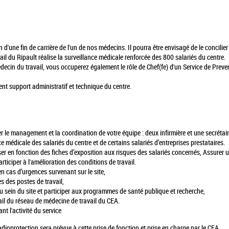
n d'une fin de carrière de l'un de nos médecins. Il pourra être envisagé de le concilie
ail du Ripault réalise la surveillance médicale renforcée des 800 salariés du centre.
Médecin du travail, vous occuperez également le rôle de Chef(fe) d'un Service de Prev
ment support administratif et technique du centre.
rer le management et la coordination de votre équipe : deux infirmière et une secrétai
ce médicale des salariés du centre et de certains salariés d’entreprises prestataires.
iser en fonction des fiches d’exposition aux risques des salariés concernés, Assurer 
articiper à l'amélioration des conditions de travail.
en cas d’urgences survenant sur le site,
es des postes de travail,
 sein du site et participer aux programmes de santé publique et recherche,
vail du réseau de médecine de travail du CEA.
nt l'activité du service
ioprotection sera prévue à cette prise de fonction et prise en charge par le CEA.