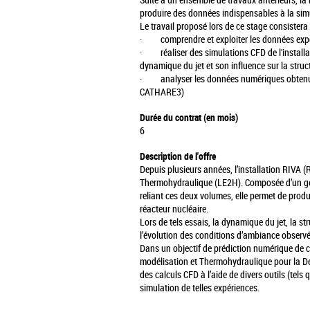
Suite à un ensemble de travaux antérieurs, la 
produire des données indispensables à la simul
Le travail proposé lors de ce stage consistera
· comprendre et exploiter les données expérim
· réaliser des simulations CFD de l'installat
dynamique du jet et son influence sur la struc
· analyser les données numériques obtenues af
CATHARE3)
Durée du contrat (en mois)
6
Description de l'offre
Depuis plusieurs années, l’installation RIVA 
Thermohydraulique (LE2H). Composée d’un géné
reliant ces deux volumes, elle permet de produ
réacteur nucléaire.
Lors de tels essais, la dynamique du jet, la s
l’évolution des conditions d’ambiance observé
Dans un objectif de prédiction numérique de ce
modélisation et Thermohydraulique pour la Déf
des calculs CFD à l’aide de divers outils (te
simulation de telles expériences.