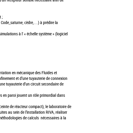
 d'un récepteur semble nécessaire afin de
 ;
, Code_saturne, cèdre,…) à prédire la
ulations à l' « échelle système » (logiciel
entation en mécanique des Fluides et
finement et d’une tuyauterie de connexion
une tuyauterie d’un circuit secondaire de
es en paroi jouent un rôle primordial dans
ceinte de réacteur compact), le laboratoire de
s au sein de l’installation RIVA, réaliser
 méthodologies de calculs nécessaires à la