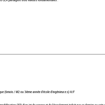
du CEA partagent trois valeurs fondamentales :
que (6mois / M2 ou 3ième année d'école d'ingénieur.e.s) H/F