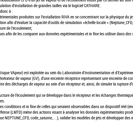
modélisation CFD d'un jet de vapeur et de l'écoulement induit par ce dernier au sein
ation d'installation de grandes tailles via le logiciel CATHARE.
 donc à :
entales produites sur l'installation RIVA en se concentrant sur la physique du jet
ion afin d'évaluer la capacité d'outils de simulation «échelle locale » (Neptune_CFD
ture de l'écoulement;
in de les comparer aux données expérimentales et in fine les utiliser dans des sim
(RIsque VApeur) est exploitée au sein du Laboratoire d'Instrumentation et d'Expérim
rateur de vapeur (GV), d’une enceinte réceptrice représentant une enceinte de con
ire des décharges de vapeur au sein d’un récepteur et, ainsi, de simuler la rupture d’
tructure de l’écoulement qui se développe dans le récepteur et les échanges thermiqu
es.
s conditions et in fine de celles qui seraient observables dans un dispositif réel (en
ense (LMTD) mène des actions visant à analyser les données expérimentales produite
ls que NEPTUNE_CFD, code_saturne,…), valider les modèles de jets et développer des