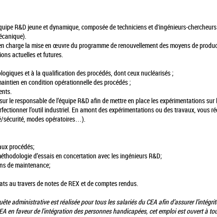
uipe R&D jeune et dynamique, composée de techniciens et d'ingénieurs-chercheurs pl
écanique).
a en charge la mise en œuvre du programme de renouvellement des moyens de producti
ions actuelles et futures.
ogiques et à la qualification des procédés, dont ceux nucléarisés ;
maintien en condition opérationnelle des procédés ;
ents.
 sur le responsable de l’équipe R&D afin de mettre en place les expérimentations sur
erfectionner l’outil industriel. En amont des expérimentations ou des travaux, vous 
eté/sécurité, modes opératoires…).
eaux procédés;
 méthodologie d’essais en concertation avec les ingénieurs R&D;
ions de maintenance;
sultats au travers de notes de REX et de comptes rendus.
te administrative est réalisée pour tous les salariés du CEA afin d’assurer l’intégrité
en faveur de l'intégration des personnes handicapées, cet emploi est ouvert à tout