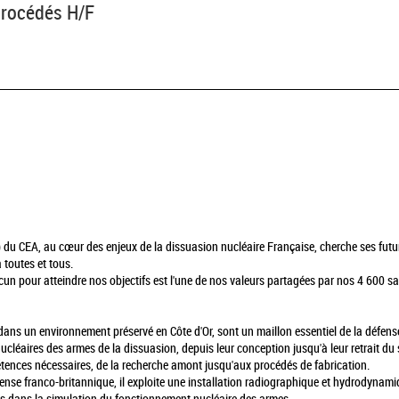
procédés H/F
 du CEA, au cœur des enjeux de la dissuasion nucléaire Française, cherche ses futur
 toutes et tous.
un pour atteindre nos objectifs est l'une de nos valeurs partagées par nos 4 600 sala
 dans un environnement préservé en Côte d'Or, sont un maillon essentiel de la défens
nucléaires des armes de la dissuasion, depuis leur conception jusqu'à leur retrait du 
pétences nécessaires, de la recherche amont jusqu'aux procédés de fabrication.
éfense franco-britannique, il exploite une installation radiographique et hydrodyn