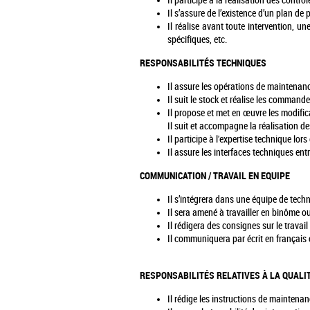
Il participe à la réalisation des contrô
Il s’assure de l’existence d’un plan de 
Il réalise avant toute intervention, u
spécifiques, etc.
RESPONSABILITÉS TECHNIQUES
Il assure les opérations de maintenan
Il suit le stock et réalise les comman
Il propose et met en œuvre les modif
Il suit et accompagne la réalisation d
Il participe à l'expertise technique lo
Il assure les interfaces techniques ent
COMMUNICATION / TRAVAIL EN EQUIPE
Il s’intégrera dans une équipe de techn
Il sera amené à travailler en binôme ou
Il rédigera des consignes sur le travail 
Il communiquera par écrit en français o
RESPONSABILITÉS RELATIVES À LA QUALI
Il rédige les instructions de mainten