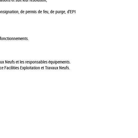
ations et suit leur résolution,
onsignation, de permis de feu, de purge, d’EPI
ysfonctionnements.
avaux Neufs et les responsables équipements.
ce Facilities Exploitation et Travaux Neufs.