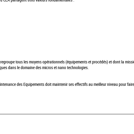
du CEA partagent trois valeurs fondamentales :
 regroupe tous les moyens opérationnels (équipements et procédés) et dont la mission
giques dans le domaine des micros et nano technologies.
Maintenance des Equipements doit maintenir ses effectifs au meilleur niveau pour fai