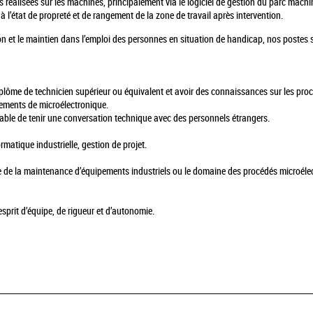
ons réalisées sur les machines, principalement via le logiciel de gestion du parc machi
 à l’état de propreté et de rangement de la zone de travail après intervention.
n et le maintien dans l’emploi des personnes en situation de handicap, nos postes s
 diplôme de technicien supérieur ou équivalent et avoir des connaissances sur les pro
ements de microélectronique.
able de tenir une conversation technique avec des personnels étrangers.
atique industrielle, gestion de projet.
 de la maintenance d’équipements industriels ou le domaine des procédés microéle
esprit d’équipe, de rigueur et d’autonomie.