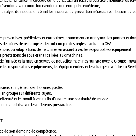
les réglementaires : il effectue ou fait effectuer un relevé précis des anomalies/observ
prévention avant toute intervention d’une entreprise extérieure,
ne analyse de risques et définit les mesures de prévention nécessaires : besoin de c
ce préventives, prédictives et correctives, notamment en analysant les pannes et d
des de pièces de rechange en tenant compte des règles d’achat du CEA.
ications ou adaptations de machines en accord avec les responsables équipement.
es prestations de sous-traitance liées aux machines.
rs de l’arrivée et la mise en service de nouvelles machines sur site avec le Groupe Tr
re les responsables équipements, les équipementiers et les chargés d’affaire du Servi
iciens et ingénieurs en horaires postés.
 en groupe sur différents sujets.
effectué et le travail à venir afin d’assurer une continuité de service.
u en anglais avec les différents prestataires.
TÉ
ance de son domaine de compétence.