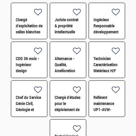
Chargé
Juriste contrat
Ingénieur
d'exploitation de
& propriété
Responsable
salles blanches
intellectuelle
développement
H/F
expérimenté H/F
d'affaires H/F
CDD 36 mois -
Alternance -
Technicien
Ingénieur
Qualité,
Caractérisation
design
Amélioration
Matériaux H/F
photonique
continue et
quantique H/F
satisfaction
clients H/F
Chef du Service
Chargé d'études
Référent
Génie Civil,
pour le
maintenance
Géologie et
déploiement de
UP1-AVM-
Géotechnique
l'économie
IECDA H/F
(S3G) H/F
circulaire H/F