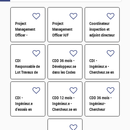
Project
Project
Coordinateur
Management
Management
inspection et
Officer -
Officer H/F
adjoint directeur
Référent Cost
qualité/inspection
Engineering H/F
– Projet RJH
H/F
CDI
CDD 36 mois -
CDI -
Responsable de
Développeur.se
Ingénieur.e -
Lot Travaux de
dans les Codes
Chercheur.se en
Démantèlement
de Traitement
caractérisation
- Projet EPOC
des Données
des matériaux
H/F
Nucléaires et
par sonde
Monte-Carlo H/F
atomique
CDI -
CDD 12 mois -
CDD 36 mois -
tomographique
Ingénieur.e
Ingénieur.e -
Ingénieur-
H/F
d'essais en
Chercheur.se en
Chercheur
mécanique
Matériaux et
matériaux -
sismique H/F
Corrosion H/F
corrosion et
corrosion sous