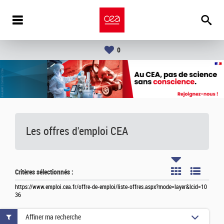
0
Les offres d'emploi
CEA
Critères sélectionnés :
https://www.emploi.cea.fr/offre-de-emploi/liste-offres.aspx?mode=layer&lcid=10
36
Affiner ma recherche