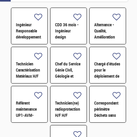
Ingénieur
CDD 36 mois -
Alternance -
Responsable
Ingénieur
Qualité,
développement
design
Amélioration
d'affaires H/F
photonique
continue et
quantique H/F
satisfaction
clients H/F
Technicien
Chef du Service
Chargé d'études
Caractérisation
Génie Civil,
pour le
Matériaux H/F
Géologie et
déploiement de
Géotechnique
l'économie
(S3G) H/F
circulaire H/F
Référent
Technicien(ne)
Correspondant
maintenance
radioprotection
périmètre
UP1-AVM-
H/F H/F
Déchets sans
IECDA H/F
filières H/F