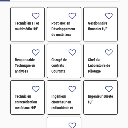
Technicien IT et
Post-doc en
Gestionnaire
multimédia H/F
Développement
financier H/F
de matériaux
dérivés de
graphène
fonctionnalisé
par des
Responsable
Chargé de
Chef du
composés redox
Technique en
contrats
Laboratoire de
H/F
analyses
Courants
Pilotage
radiologiques
Faibles (CFA)
Intelligent des
H/F
H/F
Réseaux
Electriques
(LIRE) H/F
Technicien
Ingénieur
Ingénieur sûreté
caractérisation
chercheur en
H/F
matériaux H/F
radiochimie et
extraction par
solvant H/F