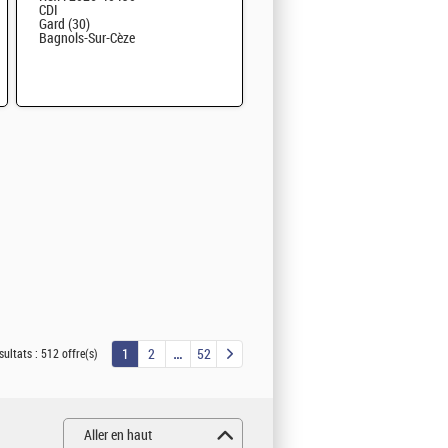
CDI
Gard (30)
Bagnols-Sur-Cèze
1
2
52
sultats :
512 offre(s)
Aller en haut