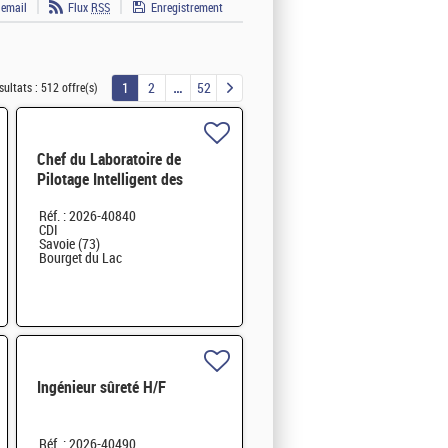
 email
Flux
RSS
Enregistrement
1
2
52
sultats :
512 offre(s)
Chef du Laboratoire de
Pilotage Intelligent des
Réseaux Electriques (LIRE)
Réf. : 2026-40840
H/F
CDI
Savoie (73)
Bourget du Lac
Ingénieur sûreté H/F
Réf. : 2026-40490