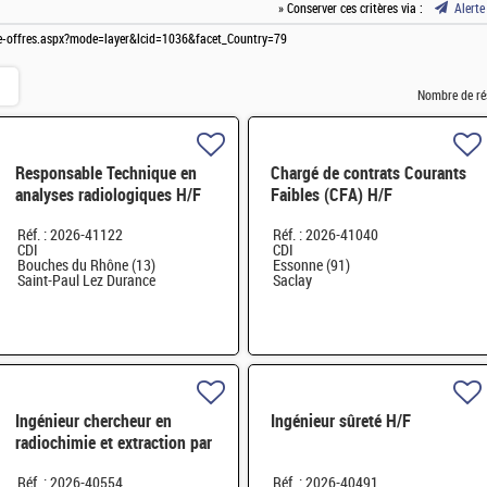
» Conserver ces critères via :
Alerte
ste-offres.aspx?mode=layer&lcid=1036&facet_Country=79
Nombre de ré
Responsable Technique en
Chargé de contrats Courants
analyses radiologiques H/F
Faibles (CFA) H/F
Réf. : 2026-41122
Réf. : 2026-41040
CDI
CDI
Bouches du Rhône (13)
Essonne (91)
Saint-Paul Lez Durance
Saclay
Ingénieur chercheur en
Ingénieur sûreté H/F
radiochimie et extraction par
solvant H/F
Réf. : 2026-40554
Réf. : 2026-40491