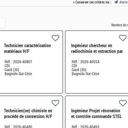
» Conserver ces critères via :
Alerte
Nombre de r
Technicien caractérisation
Ingénieur chercheur en
matériaux H/F
radiochimie et extraction par
solvant H/F
Réf. : 2026-40807
Réf. : 2026-40554
CDI
CDI
Gard (30)
Gard (30)
Bagnols-Sur-Cèze
Bagnols-Sur-Cèze
Technicien(ne) chimiste en
Ingénieur Projet rénovation
procédé de conversion H/F
et contrôle commande STEL
H/F
Réf. : 2026-40480
Réf. : 2026-40455