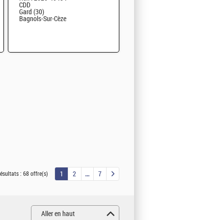
CDD
Gard (30)
Bagnols-Sur-Cèze
1
2
7
ésultats :
68 offre(s)
Aller en haut