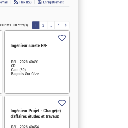
 email
Flux
RSS
Enregistrement
1
2
7
ésultats :
68 offre(s)
Ingénieur sûreté H/F
Réf. : 2026-40491
CDI
Gard (30)
Bagnols-Sur-Cèze
Ingénieur Projet - Chargé(e)
d'affaires études et travaux
STEL H/F
Réf. : 2026-40454