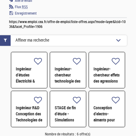
Alerte email
Flux
RSS
Enregistrement
https://www.emploi.cea.fr/offre-de-emploi/liste-offres.aspx?mode=layer&lcid=10
36&facet_Profile=1906
Affiner ma recherche
Ingénieur
Ingénieur-
Ingénieur-
d'études
chercheur
chercheur effets
Électricité &
technologie des
des agressions
Contrôle-
sources
électromagnétiques
Commande F/H
électromagnétiques
H/F
H/F
Ingénieur R&D
STAGE de fin
Conception
Conception des
d'étude -
d'electro-
Technologies de
Simulations
aimants pour
Vitrification H/F
numériques
expériences
pour la
plasmas
Nombre de résultats :
6 offre(s)