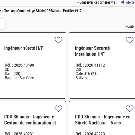
» Conserver ces critères via :
Alerte
ste-offres.aspx?mode=layer&lcid=1036&facet_Profile=1917
Nombre
Ingénieur sûreté H/F
Ingénieur Sécurité
Installation H/F
Réf. : 2026-40490
Réf. : 2026-41112
CDI
CDI
Gard (30)
Cote d'Or (21)
Bagnols-Sur-Cèze
Salives
CDD 36 mois - Ingénieur.e
CDD 36 mois - Ingénieur.e en
Gestion de configuration et
Sûreté Nucléaire - 5 ans
Pilotage de contrat
d'expérience H/F
Réf. : 2026-40231
Réf. : 2026-40229
Exploitation des INB