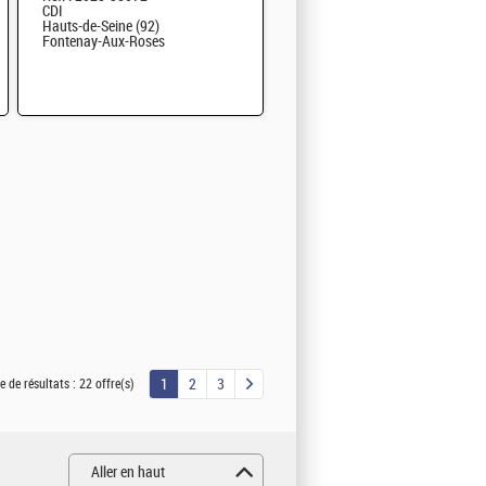
CDI
Hauts-de-Seine (92)
Fontenay-Aux-Roses
1
2
3
 de résultats :
22 offre(s)
Aller en haut