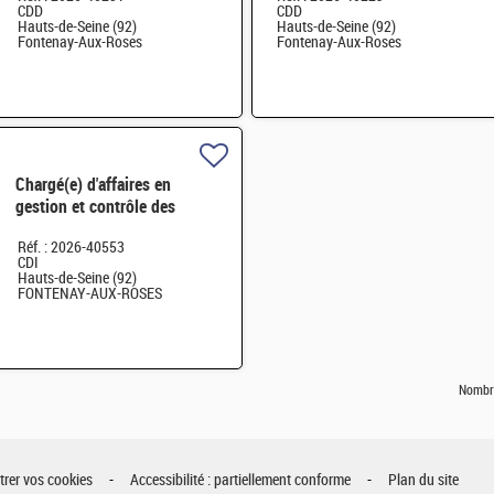
CDD
CDD
Hauts-de-Seine (92)
Hauts-de-Seine (92)
Fontenay-Aux-Roses
Fontenay-Aux-Roses
Chargé(e) d'affaires en
gestion et contrôle des
matières nucléaires H/F
Réf. : 2026-40553
CDI
Hauts-de-Seine (92)
FONTENAY-AUX-ROSES
Nombre
rer vos cookies
Accessibilité : partiellement conforme
Plan du site