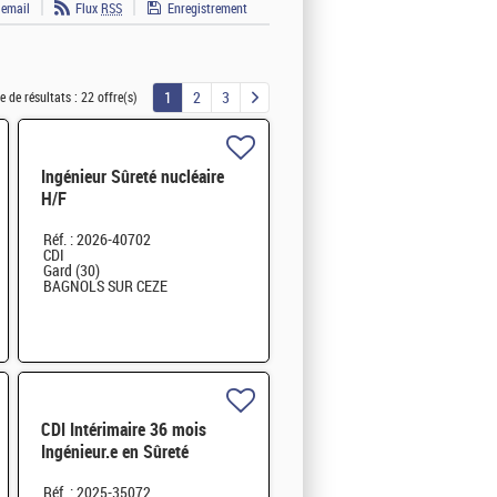
 email
Flux
RSS
Enregistrement
1
2
3
 de résultats :
22 offre(s)
Ingénieur Sûreté nucléaire
H/F
Réf. : 2026-40702
CDI
Gard (30)
BAGNOLS SUR CEZE
CDI Intérimaire 36 mois
Ingénieur.e en Sûreté
Nucléaire H/F
Réf. : 2025-35072