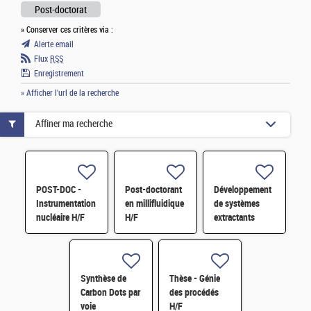
Post-doctorat
» Conserver ces critères via :
Alerte email
Flux
RSS
Enregistrement
» Afficher l'url de la recherche
Affiner ma recherche
POST-DOC -
Post-doctorant
Développement
Instrumentation
en millifluidique
de systèmes
nucléaire H/F
H/F
extractants
avancés pour
l'amélioration de
la sélectivité de
l'uranium H/F
Synthèse de
Thèse - Génie
Carbon Dots par
des procédés
voie
H/F