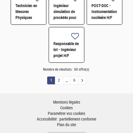
Données
Technicien en
Ingénieur
POST-DOC -
Mesures
simulation de
Instrumentation
Physiques
procédés pour
nucléaire H/F
un
dimensionnement
industriel H/F
Responsable de
lot - Ingénieur
projet H/F
Nombre de résultats :
60 offre(s)
1
2
6
Mentions légales
Cookies
Paramétrer vos cookies
Accessibilité : partiellement conforme
Plan du site