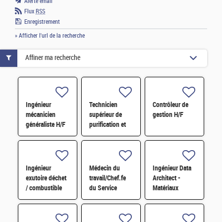
Alerte email
Flux
RSS
Enregistrement
» Afficher l'url de la recherche
Affiner ma recherche
Ingénieur
Technicien
Contrôleur de
mécanicien
supérieur de
gestion H/F
généraliste H/F
purification et
fabrication en
chaine blindée
H/F
Ingénieur
Médecin du
Ingénieur Data
exutoire déchet
travail/Chef.fe
Architect -
/ combustible
du Service
Matériaux
H/F
Prévention et
Nucléaires -
Santé au Travail
Conception
H/F
Base de