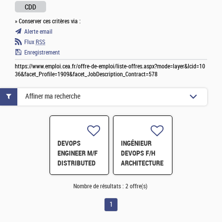
CDD
» Conserver ces critères via :
Alerte email
Flux
RSS
Enregistrement
https://www.emploi.cea.fr/offre-de-emploi/liste-offres.aspx?mode=layer&lcid=10
36&facet_Profile=1909&facet_JobDescription_Contract=578
Affiner ma recherche
DEVOPS
INGÉNIEUR
ENGINEER M/F
DEVOPS F/H
DISTRIBUTED
ARCHITECTURE
STO-
DE
RAGE/PROCESSING
STOCKAGE/TRAITEMENT
Nombre de résultats :
2 offre(s)
ARCHITECTURE
DISTRIBUÉS
FOR SKA DATA
POUR LES
1
H/F
DONNÉES SKA