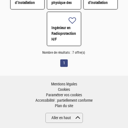
d’Installation
physique des
d'Installation
H/F
matières
H/F
nucléaires des
sites H/F
Ingénieur en
Radioprotection
H/F
Nombre de résultats :
7 offre(s)
1
Mentions légales
Cookies
Paramétrer vos cookies
Accessibilité : partiellement conforme
Plan du site
Aller en haut