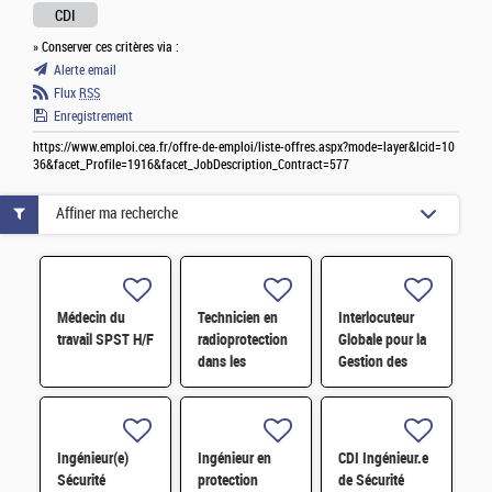
CDI
» Conserver ces critères via :
Alerte email
Flux
RSS
Enregistrement
https://www.emploi.cea.fr/offre-de-emploi/liste-offres.aspx?mode=layer&lcid=10
36&facet_Profile=1916&facet_JobDescription_Contract=577
Affiner ma recherche
Médecin du
Technicien en
Interlocuteur
travail SPST H/F
radioprotection
Globale pour la
dans les
Gestion des
installations F/H
sources (IGG) –
Chargé d'affaire
radioprotection
F/H
Ingénieur(e)
Ingénieur en
CDI Ingénieur.e
Sécurité
protection
de Sécurité