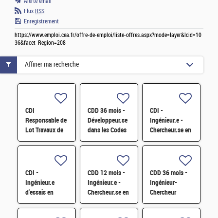
Alerte email
Flux
RSS
Enregistrement
https://www.emploi.cea.fr/offre-de-emploi/liste-offres.aspx?mode=layer&lcid=10
36&facet_Region=208
Affiner ma recherche
CDI
CDD 36 mois -
CDI -
Responsable de
Développeur.se
Ingénieur.e -
Lot Travaux de
dans les Codes
Chercheur.se en
Démantèlement
de Traitement
caractérisation
- Projet EPOC
des Données
des matériaux
H/F
Nucléaires et
par sonde
Monte-Carlo H/F
atomique
CDI -
CDD 12 mois -
CDD 36 mois -
tomographique
Ingénieur.e
Ingénieur.e -
Ingénieur-
H/F
d'essais en
Chercheur.se en
Chercheur
mécanique
Matériaux et
matériaux -
sismique H/F
Corrosion H/F
corrosion et