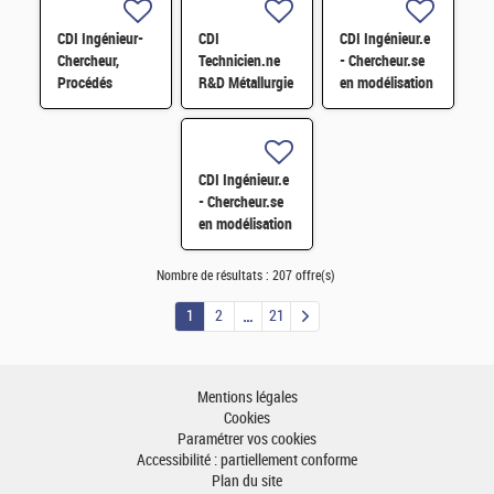
corrosion sous
contrainte H/F
CDI Ingénieur-
CDI
CDI Ingénieur.e
Chercheur,
Technicien.ne
- Chercheur.se
Procédés
R&D Métallurgie
en modélisation
métallurgiques
&
mécanique H/F
&
Instrumentation
industrialisation
H/F
(matériaux pour
CDI Ingénieur.e
les énergies)
- Chercheur.se
H/F
en modélisation
mécanique H/F
Nombre de résultats :
207 offre(s)
1
2
21
Mentions légales
Cookies
Paramétrer vos cookies
Accessibilité : partiellement conforme
Plan du site