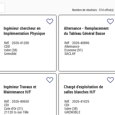
Nombre de résultats :
514 offre(s)
Ingénieur chercheur en
Alternance - Remplacement
Implémentation Physique
du Tableau Général Basse
d'ASIC numérique H/F
Tension d'un Bâtiment H/F
Réf. : 2026-41200
Réf. : 2026-40896
CDD
Alternance
Isère (38)
Essonne (91)
Grenoble
SACLAY
Ingénieur Travaux et
Chargé d'exploitation de
Maintenance H/F
salles blanches H/F
Réf. : 2026-40650
Réf. : 2026-41025
CDI
CDI
Cote d'Or (21)
Isère (38)
21120 Is-sur-Tille
GRENOBLE