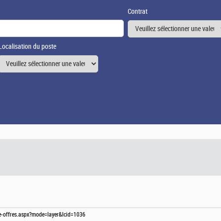
Contrat
Localisation du poste
te-offres.aspx?mode=layer&lcid=1036