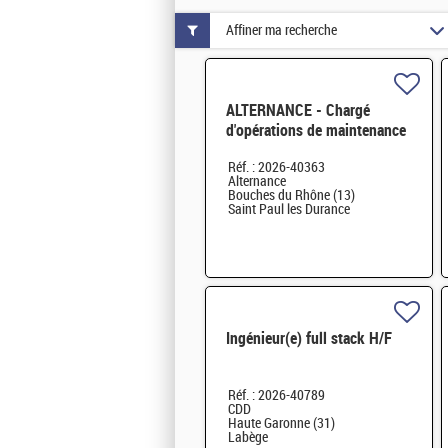
Affiner ma recherche
ALTERNANCE - Chargé
d'opérations de maintenance
sur Installation Nucléaire de
Réf. : 2026-40363
Base (INB) H/F
Alternance
Bouches du Rhône (13)
Saint Paul les Durance
Ingénieur(e) full stack H/F
Réf. : 2026-40789
CDD
Haute Garonne (31)
Labège