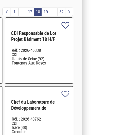
1
17
18
19
52
CDI Responsable de Lot
Projet Bâtiment 18 H/F
Réf. : 2026-40338
CDI
Hauts-de-Seine (92)
Fontenay-Aux-Roses
Chef du Laboratoire de
Développement de
Dispositifs Médicaux H/F
Réf. : 2026-40762
CDI
Isère (38)
Grenoble