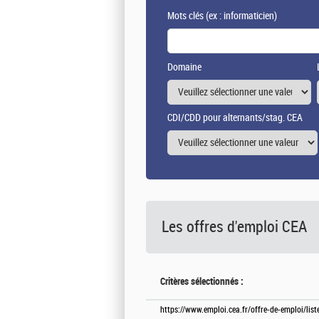
Mots clés
(ex : informaticien)
Domaine
CDI/CDD pour alternants/stag. CEA
Les offres d'emploi
CEA
Critères sélectionnés :
https://www.emploi.cea.fr/offre-de-emploi/lis