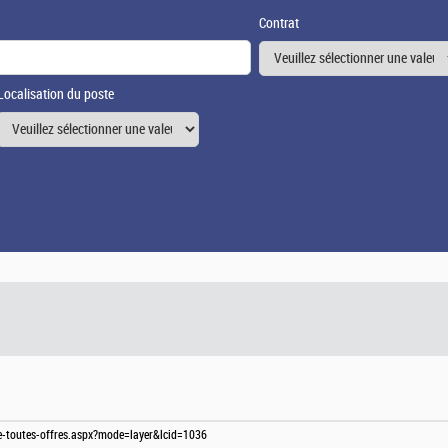
Contrat
Localisation du poste
te-toutes-offres.aspx?mode=layer&lcid=1036