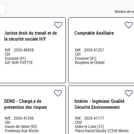
Nombre de ré
Juriste droit du travail et de
Comptable Auxiliaire
la sécurité sociale H/F
Réf. : 2026-40858
Réf. : 2026-41257
CDI
CDI
Essonne (91)
Essonne (91)
GIF-SUR-YVETTE
Bruyères-le-Châtel
DEND - Chargé.e de
Intérim - Ingénieur Qualité
prévention des risques
Sécurité Environnement
professionnels et conseiller.e
(QSE) H/F
Réf. : 2026-41256
Réf. : 2026-41177
en radioprotection H/F
CDI
CDD
Hauts-de-Seine (92)
Indre et Loire (37)
Fontenay-Aux-Roses
Place Raoul Dautry 37250 Monts