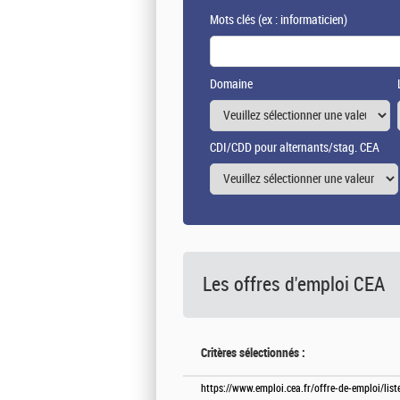
Mots clés
(ex : informaticien)
Domaine
CDI/CDD pour alternants/stag. CEA
Les offres d'emploi
CEA
Critères sélectionnés :
https://www.emploi.cea.fr/offre-de-emploi/lis