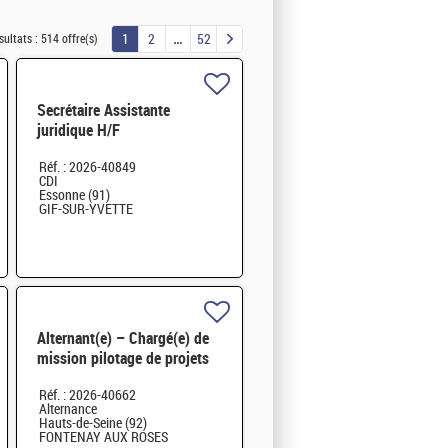
1
2
52
sultats :
514 offre(s)
Secrétaire Assistante
juridique H/F
Réf. : 2026-40849
CDI
Essonne (91)
GIF-SUR-YVETTE
Alternant(e) – Chargé(e) de
mission pilotage de projets
et transformation digitale
Réf. : 2026-40662
H/F
Alternance
Hauts-de-Seine (92)
FONTENAY AUX ROSES