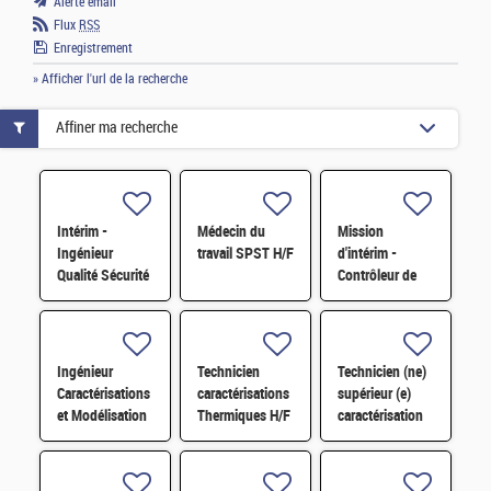
Alerte email
Flux
RSS
Enregistrement
» Afficher l'url de la recherche
Affiner ma recherche
Intérim -
Médecin du
Mission
Ingénieur
travail SPST H/F
d'intérim -
Qualité Sécurité
Contrôleur de
Environnement
gestion H/F
(QSE) H/F
Ingénieur
Technicien
Technicien (ne)
Caractérisations
caractérisations
supérieur (e)
et Modélisation
Thermiques H/F
caractérisation
Mécanique H/F
des cellules
électrochimiques
EHT H/F