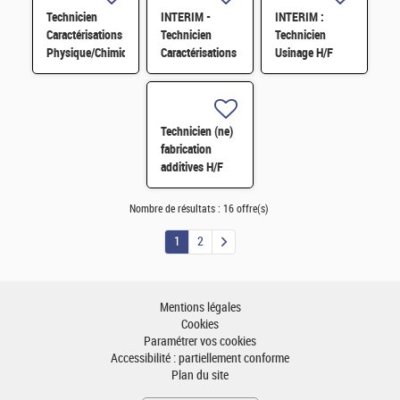
Technicien
INTERIM -
INTERIM :
Caractérisations
Technicien
Technicien
Physique/Chimique
Caractérisations
Usinage H/F
des matériaux
Physique/Chimique
H/F
des matériaux
H/F
Technicien (ne)
fabrication
additives H/F
Nombre de résultats :
16 offre(s)
1
2
Mentions légales
Cookies
Paramétrer vos cookies
Accessibilité : partiellement conforme
Plan du site