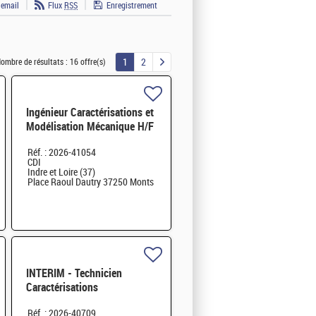
 email
Flux
RSS
Enregistrement
1
2
ombre de résultats :
16 offre(s)
Ingénieur Caractérisations et
Modélisation Mécanique H/F
Réf. : 2026-41054
CDI
Indre et Loire (37)
Place Raoul Dautry 37250 Monts
INTERIM - Technicien
Caractérisations
Physique/Chimique des
Réf. : 2026-40709
matériaux H/F