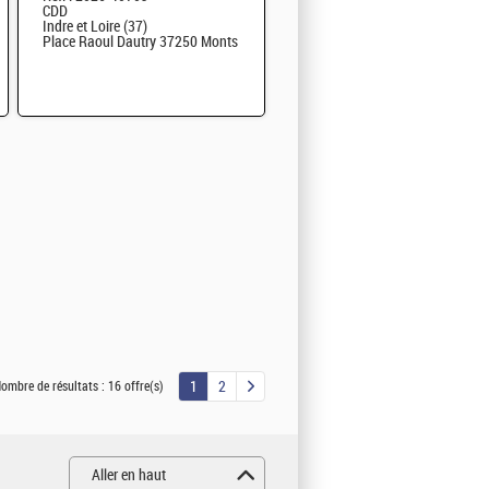
CDD
Indre et Loire (37)
Place Raoul Dautry 37250 Monts
1
2
ombre de résultats :
16 offre(s)
Aller en haut