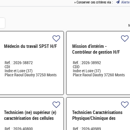
» Conserver ces critères via :
Alerte
N
Médecin du travail SPST H/F
Mission d'intérim -
Contrôleur de gestion H/F
Réf. : 2026-38872
Réf. : 2026-38992
CDI
CDD
Indre et Loire (37)
Indre et Loire (37)
Place Raoul Dautry 37250 Monts
Place Raoul Dautry 37260 Monts
Technicien (ne) supérieur (e)
Technicien Caractérisations
caractérisation des cellules
Physique/Chimique des
électrochimiques EHT H/F
matériaux H/F
Réf. : 2026-40800
Réf. : 2026-40989