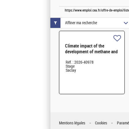
https://www.emploi.cea.fr/offre-de-emploi/li
Affiner ma recherche
Climate impact of the
development of methane and
hydrogen pathways towards
Réf. : 2026-40978
2050 H/F
Stage
Saclay
Mentions légales
Cookies
Paramét