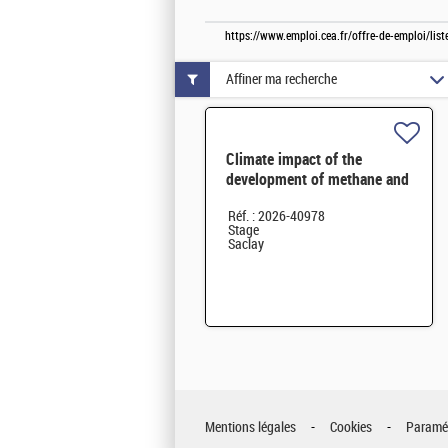
https://www.emploi.cea.fr/offre-de-emploi/li
Affiner ma recherche
Climate impact of the
development of methane and
hydrogen pathways towards
Réf. : 2026-40978
2050 H/F
Stage
Saclay
Mentions légales
Cookies
Paramét