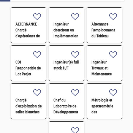
ALTERNANCE -
Ingénieur
Alternance -
Chargé
chercheur en
Remplacement
d'opérations de
Implémentation
du Tableau
maintenance sur
Physique
Général Basse
Installation
d'ASIC
Tension d'un
Nucléaire de
numérique H/F
Bâtiment H/F
Base (INB) H/F
CDI
Ingénieur(e) full
Ingénieur
Responsable de
stack H/F
Travaux et
Lot Projet
Maintenance
Bâtiment 18 H/F
H/F
Chargé
Chef du
Métrologie et
d'exploitation de
Laboratoire de
spectrométrie
salles blanches
Développement
des
H/F
de Dispositifs
rayonnements X
Médicaux H/F
pour l'imagerie
médicale H/F