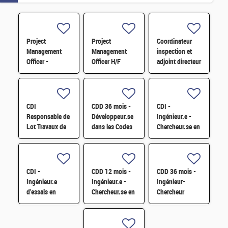
Project
Project
Coordinateur
Management
Management
inspection et
Officer -
Officer H/F
adjoint directeur
Référent Cost
qualité/inspection
Engineering H/F
– Projet RJH
H/F
CDI
CDD 36 mois -
CDI -
Responsable de
Développeur.se
Ingénieur.e -
Lot Travaux de
dans les Codes
Chercheur.se en
Démantèlement
de Traitement
caractérisation
- Projet EPOC
des Données
des matériaux
H/F
Nucléaires et
par sonde
Monte-Carlo H/F
atomique
CDI -
CDD 12 mois -
CDD 36 mois -
tomographique
Ingénieur.e
Ingénieur.e -
Ingénieur-
H/F
d'essais en
Chercheur.se en
Chercheur
mécanique
Matériaux et
matériaux -
sismique H/F
Corrosion H/F
corrosion et
corrosion sous