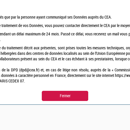
ercés que par la personne ayant communiqué ses Données auprès du CEA.
e traitement de vos Données, vous pouvez contacter directement le CEA par le moye
pendant un délai maximum de 24 mois. Passé ce délai, vous recevrez un mail vous 
.
du traitement décrit aux présentes, sont prises toutes les mesures techniques, or
nt hébergées dans des centres de données localisés au sein de l’Union Européenne pour
llaborateurs présent au sein du CEA et le cas échéant à ses prestataires, lorsque ces
 la DPD (dpd@cea.fr) et, en cas de litige non résolu, auprès de la « Commission n
s données à caractère personnel en France, directement sur le site internet https://ww
 PARIS CEDEX 07.