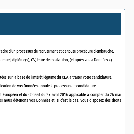
e cadre d’un processus de recrutement et de toute procédure d’embauche.
ctuel, diplôme(s), CV, lettre de motivation, (ci-après vos « Données »).
es sur la base de l’intérêt légitime du CEA à traiter votre candidature.
nication de vos Données annule le processus de candidature.
t Européen et du Conseil du 27 avril 2016 applicable à compter du 25 mai
r si nous détenons vos Données et, si c’est le cas, vous disposez des droits