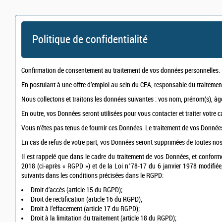
Politique de confidentialité
Confirmation de consentement au traitement de vos données personnelles.
En postulant à une offre d’emploi au sein du CEA, responsable du traitement
Nous collectons et traitons les données suivantes : vos nom, prénom(s), âge,
En outre, vos Données seront utilisées pour vous contacter et traiter votre 
Vous n’êtes pas tenus de fournir ces Données. Le traitement de vos Données e
En cas de refus de votre part, vos Données seront supprimées de toutes no
Il est rappelé que dans le cadre du traitement de vos Données, et confo
2018 (ci-après « RGPD ») et de la Loi n°78-17 du 6 janvier 1978 modifiée, r
suivants dans les conditions précisées dans le RGPD:
Droit d’accès (article 15 du RGPD);
Droit de rectification (article 16 du RGPD);
Droit à l’effacement (article 17 du RGPD);
Droit à la limitation du traitement (article 18 du RGPD);