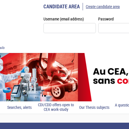
CANDIDATE AREA
Create candidate area
Username (email address)
Password
ils
CDI/CDD offers open to
A questi
Searches, alerts
Our Thesis subjects
CEA work-study
students