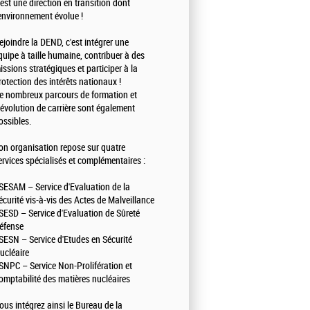
'est une direction en transition dont
'environnement évolue !
ejoindre la DEND, c'est intégrer une
quipe à taille humaine, contribuer à des
issions stratégiques et participer à la
rotection des intérêts nationaux !
e nombreux parcours de formation et
'évolution de carrière sont également
ossibles.
on organisation repose sur quatre
ervices spécialisés et complémentaires :
 SESAM – Service d'Evaluation de la
écurité vis-à-vis des Actes de Malveillance
 SESD – Service d'Evaluation de Sûreté
éfense
 SESN – Service d'Etudes en Sécurité
ucléaire
 SNPC – Service Non-Prolifération et
omptabilité des matières nucléaires
ous intégrez ainsi le Bureau de la