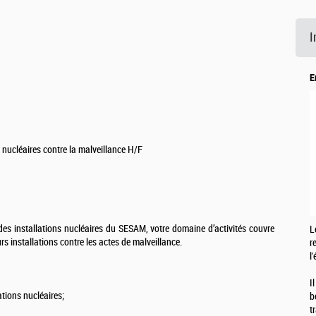
I
E
 nucléaires contre la malveillance H/F
 des installations nucléaires du SESAM, votre domaine d’activités couvre
L
rs installations contre les actes de malveillance.
r
l
I
ations nucléaires;
b
t