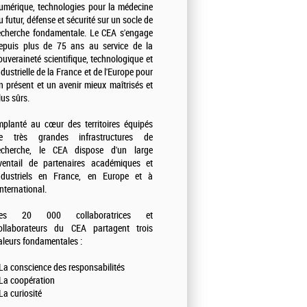
umérique, technologies pour la médecine
u futur, défense et sécurité sur un socle de
echerche fondamentale. Le CEA s'engage
epuis plus de 75 ans au service de la
ouveraineté scientifique, technologique et
ndustrielle de la France et de l'Europe pour
n présent et un avenir mieux maîtrisés et
lus sûrs.
mplanté au cœur des territoires équipés
e très grandes infrastructures de
echerche, le CEA dispose d'un large
ventail de partenaires académiques et
ndustriels en France, en Europe et à
'international.
es 20 000 collaboratrices et
ollaborateurs du CEA partagent trois
aleurs fondamentales :
 La conscience des responsabilités
 La coopération
 La curiosité