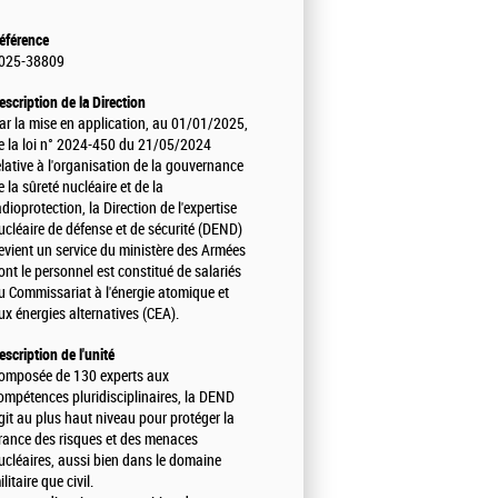
éférence
025-38809
escription de la Direction
ar la mise en application, au 01/01/2025,
e la loi n° 2024-450 du 21/05/2024
elative à l'organisation de la gouvernance
e la sûreté nucléaire et de la
adioprotection, la Direction de l'expertise
ucléaire de défense et de sécurité (DEND)
evient un service du ministère des Armées
ont le personnel est constitué de salariés
u Commissariat à l'énergie atomique et
ux énergies alternatives (CEA).
escription de l'unité
omposée de 130 experts aux
ompétences pluridisciplinaires, la DEND
git au plus haut niveau pour protéger la
rance des risques et des menaces
ucléaires, aussi bien dans le domaine
ilitaire que civil.