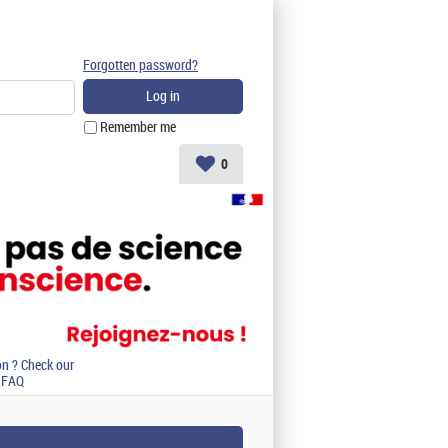
Forgotten password?
Remember me
0
on ? Check our
FAQ