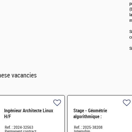
p
(
l
m
S
c
S
hese vacancies
Ingénieur Architecte Linux
Stage - Géométrie
H/F
algorithmique :
positionnement d'un capteur
Ref. : 2024-32563
Ref. : 2025-38208
souple sur une pièce
Permanent contract
Internship