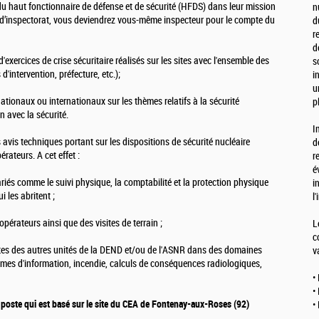
du haut fonctionnaire de défense et de sécurité (HFDS) dans leur mission
n
s d’inspectorat, vous deviendrez vous-même inspecteur pour le compte du
d
r
d
d'exercices de crise sécuritaire réalisés sur les sites avec l'ensemble des
s
d'intervention, préfecture, etc.);
i
u
nationaux ou internationaux sur les thèmes relatifs à la sécurité
p
n avec la sécurité.
I
 avis techniques portant sur les dispositions de sécurité nucléaire
d
rateurs. A cet effet :
r
é
ariés comme le suivi physique, la comptabilité et la protection physique
i
i les abritent ;
l
pérateurs ainsi que des visites de terrain ;
L
c
istes des autres unités de la DEND et/ou de l'ASNR dans des domaines
v
stèmes d'information, incendie, calculs de conséquences radiologiques,
•
•
u poste qui est basé sur le site du CEA de Fontenay-aux-Roses (92)
•