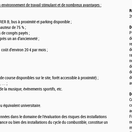
un environnement de travail stimulant et de nombreux avantages :
R
2
RER B, bus à proximité et parking disponible ;
D
hauteur de 75 % ;
P
s de congés payés ;
d
près un an d’ancienneté ;
r
d
 coût d’environ 20 € par mois ;
r
n
d
d
d
e course disponibles sur le site, forêt accessible à proximité) ;
a
, … ;
 de la musique, événements sportifs, etc.
D
C
c
u équivalent universitaire.
a
F
années dans le domaine de l'évaluation des risques des installations
n
sance ou bien des installations du cycle du combustible, constitue un
m