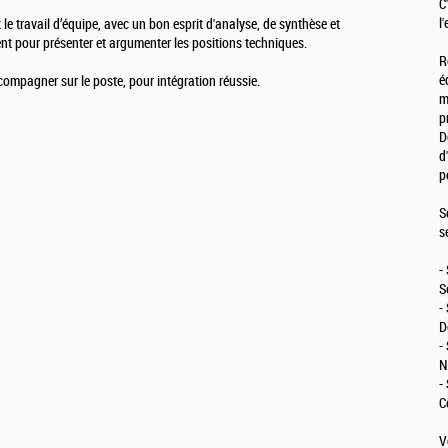
C
l
le travail d’équipe, avec un bon esprit d'analyse, de synthèse et
nt pour présenter et argumenter les positions techniques.
R
é
compagner sur le poste, pour intégration réussie.
m
p
D
d
p
S
s
-
S
-
D
-
N
-
C
V