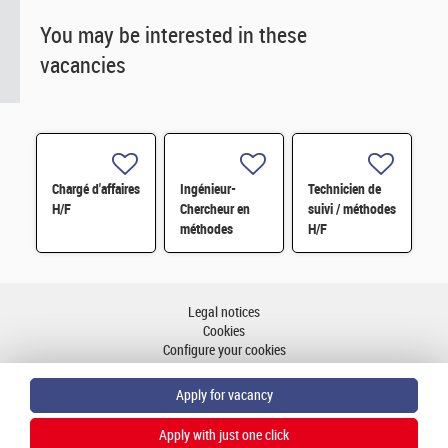
You may be interested in these
vacancies
Chargé d'affaires
Ingénieur-
Technicien de
H/F
Chercheur en
suivi / méthodes
méthodes
H/F
formelles pour
le quantique -
CDD - Paris-
Saclay F/H
Legal notices
Cookies
Configure your cookies
Accessibility: partial compliance
Sitemap
Go to top