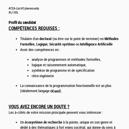
#CEA-List #Cybersecurity
#LI-SDL
Profil du candidat
COMPÉTENCES REQUISES :
doctorat
Méthodes
Titulaire d'un
(ou être sur le point de terminer) en
Formelles
Logique
Sécurité système
Intelligence Artificielle
,
,
ou
Avoir des compétences en :
analyse de programmes et méthodes formelles,
logique et raisonnement automatique,
synthèse de programme et de spécification
rétro-ingénierie
La connaissance de la programmation fonctionnelle est un plus
(idéalement langage
OCaml
)
.
VOUS AVEZ ENCORE UN DOUTE ?
Les à-côtés de votre mission principale peuvent vous intéresser :
écosystème de recherche
Un
à la pointe, unique en son genre et
dédié à des thématiques à fort enjeu sociétal, qui donne du sens à