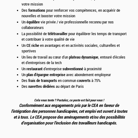
votre mission
formations
Des
pour renforcer vos compétences, en acquérir de
nouvelles et booster votre mission
équilibre
Un
vie privée / vie professionnelle reconnu par nos
collaborateurs
télétravailler
La possibilité de
pour équilibrer les temps de transport
et contribuer à votre qualité de vie
CE riche
Un
en avantages et en activités sociales, culturelles et
sportives
plateau dynamique
Un lieu de travail au cœur d’un
, entouré d’écoles
et d’entreprises de la tech
restaurant
subventionné
Un
d’entreprise
à proximité
plan d’épargne entreprise
Un
avec abondement employeur
frais de transports
couverts
Des
en commun
à 75%
navettes dédiées
Des
au départ de Paris
Cela vous tente ? Postulez, ce poste est fait pour vous !
Conformément aux engagements pris par le CEA en faveur de
l'intégration des personnes handicapées, cet emploi est ouvert à toutes
et à tous. Le CEA propose des aménagements et/ou des possibilités
d'organisation pour l'inclusion des travailleurs handicapés.