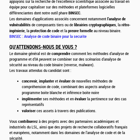
appuyons sur la recherche de l’excellence scientifique associée au travail en
équipe pour capitaliser sur des méthodes et plateformes logicielles
BINSEC
différenciantes dont notre outil phare
.
l’analyse de
Les domaines d’applications associés concernent notamment
vulnérabilités
librairies cryptographiques
rétro-
de composants tiers ou de
, la
ingénierie
protection de code
preuve formelle
, la
et la
au niveau binaire.
BINSEC : Analyse de code binaire pour la securite
QU’ATTENDONS-NOUS DE VOUS ?
comprendre
Le domaine général est de
comment les méthodes d’analyse de
programme et d’IA peuvent se combiner sur des scénarios d’analyse de
sécurité au niveau du code binaire (reverse, malware).
Les travaux attendus du candidat sont :
concevoir
implanter
évaluer
,
et
de nouvelles méthodes de
compréhension de code, combinant des aspects analyse de
programme boite blanche et inférence boite noire
implémenter
évaluer
ses méthodes et en
la pertinence sur des cas
représentatifs
valoriser
ces assets à travers des publications.
contribuerez
Vous
à des projets avec des partenaires académiques et
industriels du LSL, ainsi que des projets de recherche collaboratifs français
et européens, notamment dans les domaines de l’analyse de code et de la
sécurité.