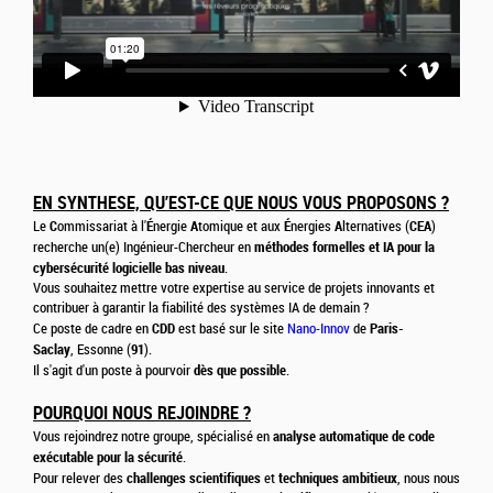
EN SYNTHESE, QU’EST-CE QUE NOUS VOUS PROPOSONS ?
C
É
A
É
A
CEA
Le
ommissariat à l'
nergie
tomique et aux
nergies
lternatives (
)
méthodes formelles et IA pour la
recherche un(e) Ingénieur-Chercheur en
cybersécurité logicielle bas niveau
.
Vous souhaitez mettre votre expertise au service de projets innovants et
contribuer à garantir la fiabilité des systèmes IA de demain ?
CDD
Paris-
Ce poste de cadre en
est basé sur le site
Nano-Innov
de
Saclay
91
, Essonne (
).
dès que possible
Il s'agit d'un poste à pourvoir
.
POURQUOI NOUS REJOINDRE ?
analyse automatique de code
Vous rejoindrez notre groupe, spécialisé en
exécutable pour la sécurité
.
challenges
scientifiques
techniques
ambitieux
Pour relever des
et
, nous nous