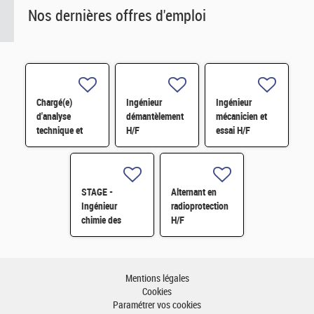
Nos dernières offres d'emploi
Chargé(e)
Ingénieur
Ingénieur
d'analyse
démantèlement
mécanicien et
technique et
H/F
essai H/F
financière des
contrats de
maintenance
électromécanique
STAGE -
Alternant en
H/F
Ingénieur
radioprotection
chimie des
H/F
matériaux -
Rhéologie H/F
Mentions légales
Cookies
Paramétrer vos cookies