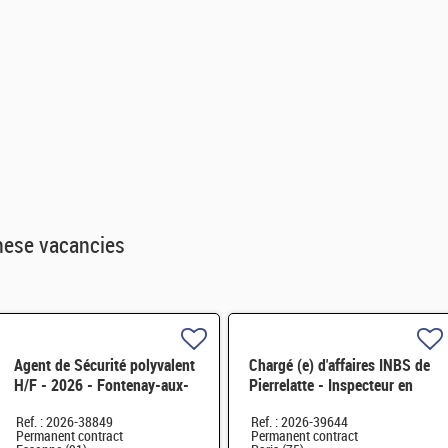
hese vacancies
Agent de Sécurité polyvalent
Chargé (e) d'affaires INBS de
H/F - 2026 - Fontenay-aux-
Pierrelatte - Inspecteur en
Roses (92) et Saclay (91) H/F
sûreté nucléaire H/F
Ref. : 2026-38849
Ref. : 2026-39644
Permanent contract
Permanent contract