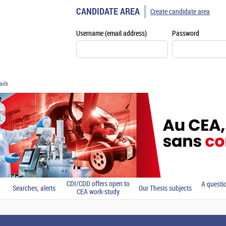
CANDIDATE AREA
Create candidate area
Username (email address)
Password
ils
CDI/CDD offers open to
A questi
Searches, alerts
Our Thesis subjects
CEA work-study
students