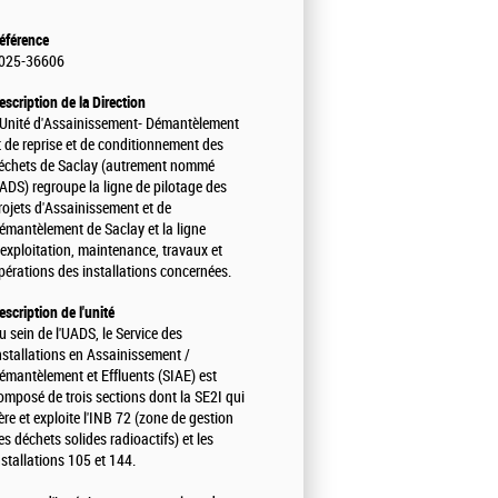
éférence
025-36606
escription de la Direction
'Unité d'Assainissement- Démantèlement
t de reprise et de conditionnement des
échets de Saclay (autrement nommé
ADS) regroupe la ligne de pilotage des
rojets d'Assainissement et de
émantèlement de Saclay et la ligne
'exploitation, maintenance, travaux et
pérations des installations concernées.
escription de l'unité
u sein de l'UADS, le Service des
nstallations en Assainissement /
émantèlement et Effluents (SIAE) est
omposé de trois sections dont la SE2I qui
ère et exploite l'INB 72 (zone de gestion
es déchets solides radioactifs) et les
nstallations 105 et 144.