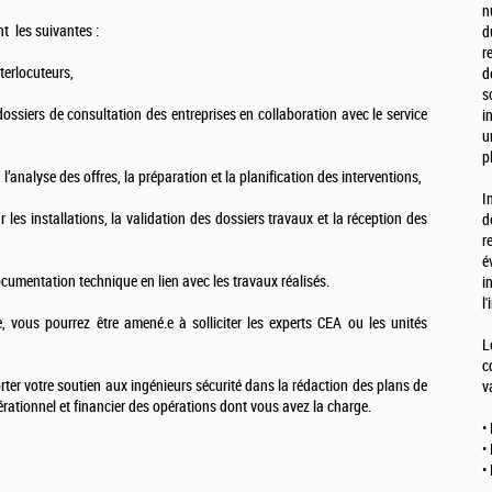
n
nt les suivantes :
d
r
terlocuteurs,
d
s
ossiers de consultation des entreprises en collaboration avec le service
i
u
p
l’analyse des offres, la préparation et la planification des interventions,
I
r les installations, la validation des dossiers travaux et la réception des
d
r
é
cumentation technique en lien avec les travaux réalisés.
i
l
, vous pourrez être amené.e à solliciter les experts CEA ou les unités
L
c
er votre soutien aux ingénieurs sécurité dans la rédaction des plans de
v
érationnel et financier des opérations dont vous avez la charge.
•
•
•