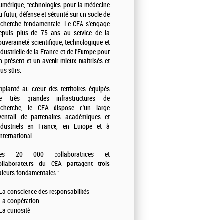
umérique, technologies pour la médecine
u futur, défense et sécurité sur un socle de
echerche fondamentale. Le CEA s'engage
epuis plus de 75 ans au service de la
ouveraineté scientifique, technologique et
ndustrielle de la France et de l'Europe pour
n présent et un avenir mieux maîtrisés et
lus sûrs.
mplanté au cœur des territoires équipés
e très grandes infrastructures de
echerche, le CEA dispose d'un large
ventail de partenaires académiques et
ndustriels en France, en Europe et à
'international.
es 20 000 collaboratrices et
ollaborateurs du CEA partagent trois
aleurs fondamentales :
 La conscience des responsabilités
 La coopération
 La curiosité