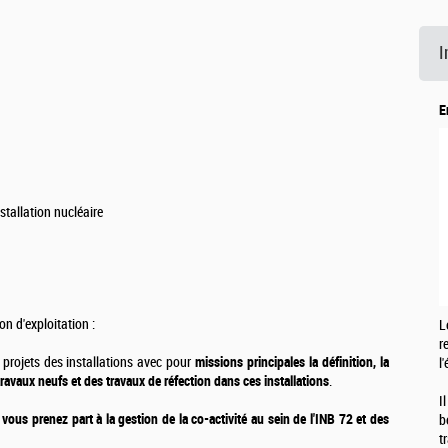
I
E
stallation nucléaire
on d'exploitation :
L
r
s projets des installations avec pour
missions principales la définition, la
l
 travaux neufs e
t des travaux de réfection dans ces installations
.
I
,
vous prenez part à la gestion de la co-activité au sein de l'INB 72 et des
b
t