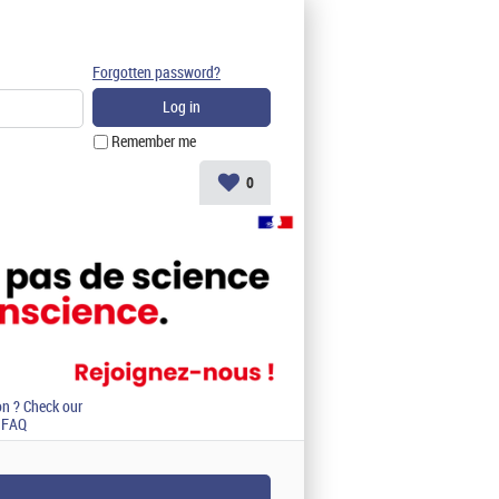
Forgotten password?
Remember me
0
on ? Check our
FAQ