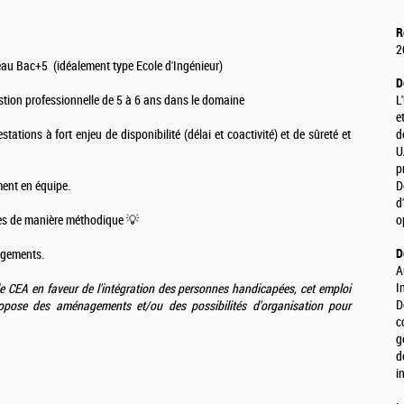
R
2
veau Bac+5 (idéalement type Ecole d'Ingénieur)
D
estion professionnelle de 5 à 6 ans dans le domaine
L
e
ations à fort enjeu de disponibilité (délai et coactivité) et de sûreté et
d
U
p
ment en équipe.
D
d
mes de manière méthodique 💡
o
D
ngements.
A
I
 CEA en faveur de l'intégration des personnes handicapées, cet emploi
D
opose des aménagements et/ou des possibilités d'organisation pour
c
g
d
i