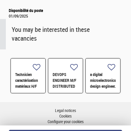
Disponibilité du poste
01/09/2025
You may be interested in these
vacancies
Technicien
DEVOPS
a digital
caractérisation
ENGINEER M/F
microelectronics
matériaux H/F
DISTRIBUTED
design engineer.
STO-
RAGE/PROCESSING
ARCHITECTURE
FOR SKA DATA
Legal notices
H/F
Cookies
Configure your cookies
Accessibility: partial compliance