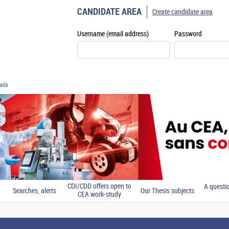
CANDIDATE AREA
Create candidate area
Username (email address)
Password
ils
CDI/CDD offers open to
A questi
Searches, alerts
Our Thesis subjects
CEA work-study
students