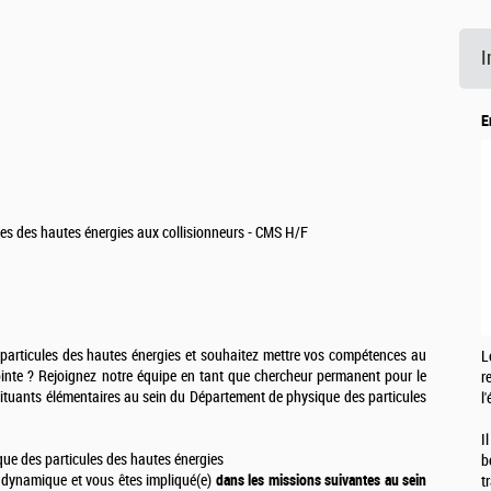
I
E
es des hautes énergies aux collisionneurs - CMS H/F
particules des hautes énergies et souhaitez mettre vos compétences au
L
inte ? Rejoignez notre équipe en tant que chercheur permanent pour le
r
tituants élémentaires au sein du Département de physique des particules
l
I
ue des particules des hautes énergies
b
e dynamique et vous êtes impliqué(e)
dans les missions suivantes au sein
t