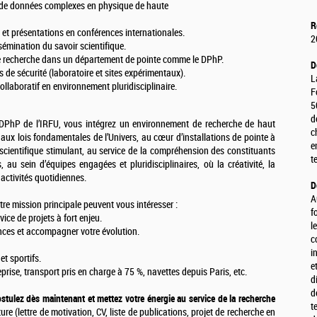
on de données complexes en physique de haute
R
 et présentations en conférences internationales.
2
sémination du savoir scientifique.
 de recherche dans un département de pointe comme le DPhP.
D
 de sécurité (laboratoire et sites expérimentaux).
L
collaboratif en environnement pluridisciplinaire.
F
5
d
DPhP de l’IRFU, vous intégrez un environnement de recherche de haut
c
 aux lois fondamentales de l’Univers, au cœur d’installations de pointe à
e
scientifique stimulant, au service de la compréhension des constituants
t
u sein d’équipes engagées et pluridisciplinaires, où la créativité, la
 activités quotidiennes.
D
A
re mission principale peuvent vous intéresser :
f
ice de projets à fort enjeu.
l
nces et accompagner votre évolution.
c
i
et sportifs.
e
prise, transport pris en charge à 75 %, navettes depuis Paris, etc.
d
d
ostulez dès maintenant et mettez votre énergie au service de la recherche
t
re (lettre de motivation, CV, liste de publications, projet de recherche en