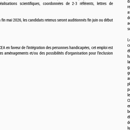
d
isations scientifiques, coordonnées de 2-3 référents, lettres de
r
a
d
 fin mai 2026, les candidats retenus seront auditionnés fin juin ou début
a
s
L
c
A en faveur de l’intégration des personnes handicapées, cet emploi est
é
es aménagements et/ou des possibilités d’organisation pour l’inclusion
h
l
g
g
a
p
p
l
C
e
b
é
d
l