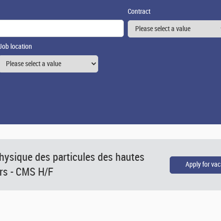
Contract
Job location
hysique des particules des hautes
urs - CMS H/F