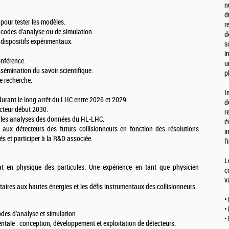
n
d
our tester les modèles.
r
 codes d'analyse ou de simulation.
d
 dispositifs expérimentaux.
s
i
onférence.
u
ssémination du savoir scientifique.
p
e recherche.
I
durant le long arrêt du LHC entre 2026 et 2029.
d
ecteur début 2030.
r
r les analyses des données du HL-LHC.
é
aux détecteurs des futurs collisionneurs en fonction des résolutions
i
s et participer à la R&D associée.
l
L
rat en physique des particules. Une expérience en tant que physicien
c
v
taires aux hautes énergies et les défis instrumentaux des collisionneurs.
•
•
es d'analyse et simulation.
•
ntale : conception, développement et exploitation de détecteurs.