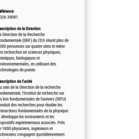
éférence
026-39081
escription de la Direction
a Direction de la Recherche
ondamentale (DRF) du CEA réunit plus de
000 personnes sur quatre sites et mène
es recherches en sciences physiques,
himiques, biologiques et
nvironnementales, en utilisant des
echnologies de pointe.
escription de l'unité
u sein de la Direction de la recherche
ondamentale, l'Institut de recherche sur
es lois fondamentales de l'univers (IRFU)
onduit des recherches pour étudier les
nteractions fondamentales de la physique
t développe les instruments et les
ispositifs expérimentaux associés. Près
e 1000 physiciens, ingénieurs et
echniciens s'engagent quotidiennement