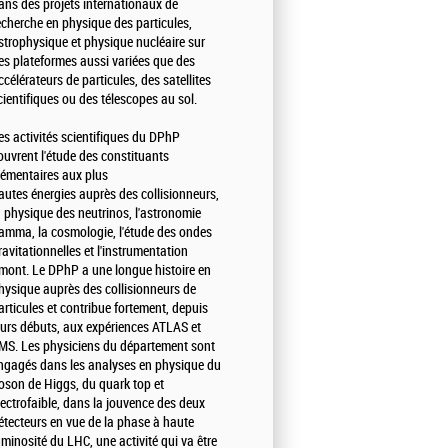
ans des projets internationaux de
echerche en physique des particules,
strophysique et physique nucléaire sur
es plateformes aussi variées que des
ccélérateurs de particules, des satellites
cientifiques ou des télescopes au sol.
es activités scientifiques du DPhP
ouvrent l'étude des constituants
lémentaires aux plus
autes énergies auprès des collisionneurs,
a physique des neutrinos, l'astronomie
amma, la cosmologie, l'étude des ondes
ravitationnelles et l'instrumentation
mont. Le DPhP a une longue histoire en
hysique auprès des collisionneurs de
articules et contribue fortement, depuis
eurs débuts, aux expériences ATLAS et
MS. Les physiciens du département sont
ngagés dans les analyses en physique du
oson de Higgs, du quark top et
lectrofaible, dans la jouvence des deux
étecteurs en vue de la phase à haute
uminosité du LHC, une activité qui va être