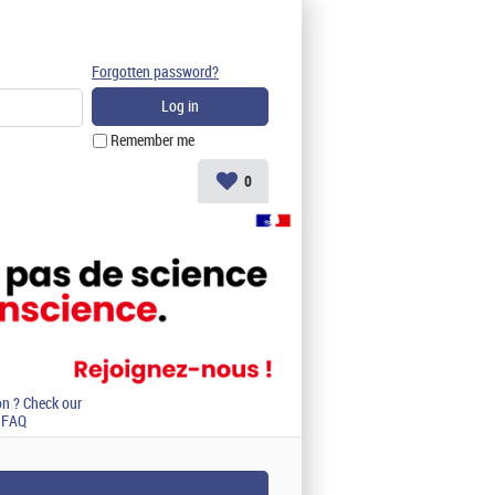
Forgotten password?
Remember me
0
on ? Check our
FAQ