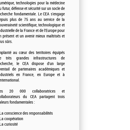
umérique, technologies pour la médecine
u futur, défense et sécurité sur un socle de
echerche fondamentale. Le CEA s'engage
epuis plus de 75 ans au service de la
ouveraineté scientifique, technologique et
ndustrielle de la France et de l'Europe pour
n présent et un avenir mieux maîtrisés et
lus sûrs.
mplanté au cœur des territoires équipés
e très grandes infrastructures de
echerche, le CEA dispose d'un large
ventail de partenaires académiques et
ndustriels en France, en Europe et à
'international.
es 20 000 collaboratrices et
ollaborateurs du CEA partagent trois
aleurs fondamentales :
 La conscience des responsabilités
 La coopération
 La curiosité