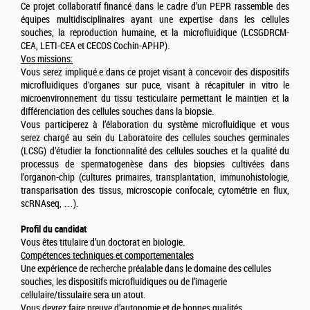
Ce projet collaboratif financé dans le cadre d’un PEPR rassemble des
équipes multidisciplinaires ayant une expertise dans les cellules
souches, la reproduction humaine, et la microfluidique (LCSGDRCM-
CEA, LETI-CEA et CECOS Cochin-APHP).
Vos missions:
Vous serez impliqué.e dans ce projet visant à concevoir des dispositifs
microfluidiques d'organes sur puce, visant à récapituler in vitro le
microenvironnement du tissu testiculaire permettant le maintien et la
différenciation des cellules souches dans la biopsie.
Vous participerez à l’élaboration du système microfluidique et vous
serez chargé au sein du Laboratoire des cellules souches germinales
(LCSG) d’étudier la fonctionnalité des cellules souches et la qualité du
processus de spermatogenèse dans des biopsies cultivées dans
l’organon-chip (cultures primaires, transplantation, immunohistologie,
transparisation des tissus, microscopie confocale, cytométrie en flux,
scRNAseq, …).
Profil du candidat
Vous êtes titulaire d’un doctorat en biologie.
Compétences techniques et comportementales
Une expérience de recherche préalable dans le domaine des cellules
souches, les dispositifs microfluidiques ou de l’imagerie
cellulaire/tissulaire sera un atout.
Vous devrez faire preuve d’autonomie et de bonnes qualités