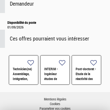
Demandeur
Disponibilité du poste
01/09/2026
Ces offres pourraient vous intéresser
Technicien(ne)
INTERIM -
Post-doctorat -
Assemblage,
Ingénieur
Etude de la
Intégration,
études de
réactivité des
Vérification en
sécurité H/F
oxydes de
mécanique,
plutonium et de
électronique H/F
cérium à H2O et
O2 H/F
Mentions légales
Cookies
Paramétrer vos cookies