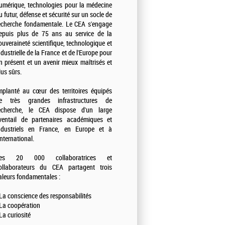
umérique, technologies pour la médecine
u futur, défense et sécurité sur un socle de
echerche fondamentale. Le CEA s'engage
epuis plus de 75 ans au service de la
ouveraineté scientifique, technologique et
ndustrielle de la France et de l'Europe pour
n présent et un avenir mieux maîtrisés et
lus sûrs.
mplanté au cœur des territoires équipés
e très grandes infrastructures de
echerche, le CEA dispose d'un large
ventail de partenaires académiques et
ndustriels en France, en Europe et à
'international.
es 20 000 collaboratrices et
ollaborateurs du CEA partagent trois
aleurs fondamentales :
 La conscience des responsabilités
 La coopération
 La curiosité