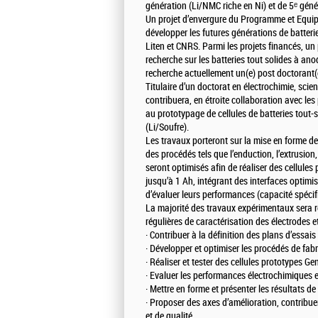
génération (Li/NMC riche en Ni) et de 5ᵉ géné
Un projet d’envergure du Programme et Equipe
développer les futures générations de batteri
Liten et CNRS. Parmi les projets financés, un
recherche sur les batteries tout solides à an
recherche actuellement un(e) post doctorant(
Titulaire d’un doctorat en électrochimie, sci
contribuera, en étroite collaboration avec le
au prototypage de cellules de batteries tout-
(Li/Soufre).
Les travaux porteront sur la mise en forme de
des procédés tels que l’enduction, l’extrusion
seront optimisés afin de réaliser des cellules
jusqu’à 1 Ah, intégrant des interfaces optimi
d’évaluer leurs performances (capacité spécifi
La majorité des travaux expérimentaux sera r
régulières de caractérisation des électrodes e
· Contribuer à la définition des plans d’essais 
· Développer et optimiser les procédés de fabri
· Réaliser et tester des cellules prototypes G
· Evaluer les performances électrochimiques e
· Mettre en forme et présenter les résultats de
· Proposer des axes d’amélioration, contribue
et de qualité,