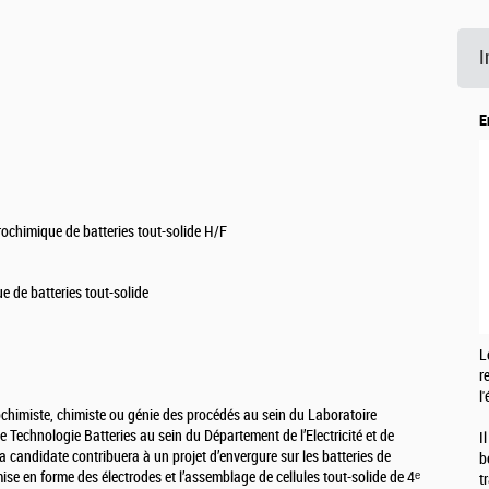
I
E
rochimique de batteries tout-solide H/F
e de batteries tout-solide
L
r
l
ochimiste, chimiste ou génie des procédés au sein du Laboratoire
echnologie Batteries au sein du Département de l’Electricité et de
I
 candidate contribuera à un projet d’envergure sur les batteries de
b
ise en forme des électrodes et l’assemblage de cellules tout-solide de 4ᵉ
t