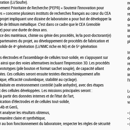
ration (Li/Soufre).
n
ment Prioritaire de Recherche (PEPR) « Soutenir l’innovation pour
d
es » concerne plusieurs instituts de recherches français au cœur du CEA
r
 projet impliquant une dizaine de laboratoire a pour but de développer la
d
ode de lithium métallique. C’est dans ce cadre que le CEA Grenoble
s
e) pour une durée de deux ans.
i
ence des matériaux, chimie ou génie des procédés, le/la post-doctorant(e)
u
s partenaires du projet, au développement de procédés de fabrication et
p
solide de 4ᵉ génération (Li/NMC riche en Ni) et de 5ᵉ génération
I
s électrodes et l’assemblage de cellules tout-solide, en s’appuyant sur
d
, ainsi que des voies alternatives incluant l’impression 3D. Les procédés
r
 prototypes (pile bouton et format sachet souple), de capacité allant
é
sées. Ces cellules seront ensuite testées électrochimiquement afin
i
que, efficacité coulombique, stabilité au cyclage).
l
éalisée en environnement contrôlé (salle anhydre), avec des étapes
t des cellules développées. Les missions principales seront :
L
à partir des données internes et de l’état de l’art,
c
cation d’électrodes et de cellules tout-solide,
v
en4b et Gen5,
t analyser les résultats obtenus,
•
 manière claire et synthétique,
•
r au bon fonctionnement du laboratoire, respecter les règles de sécurité
•