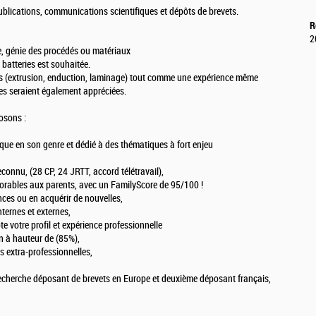
publications, communications scientifiques et dépôts de brevets.
R
2
e, génie des procédés ou matériaux
batteries est souhaitée.
s (extrusion, enduction, laminage) tout comme une expérience même
des seraient également appréciées.
osons :
que en son genre et dédié à des thématiques à fort enjeu
reconnu, (28 CP, 24 JRTT, accord télétravail),
vorables aux parents, avec un FamilyScore de 95/100 !
ces ou en acquérir de nouvelles,
nternes et externes,
 votre profil et expérience professionnelle
n à hauteur de (85%),
és extra-professionnelles,
 recherche déposant de brevets en Europe et deuxième déposant français,