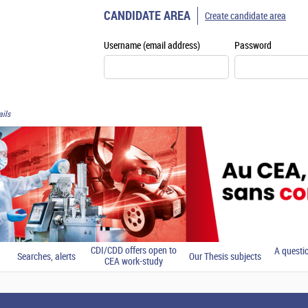
CANDIDATE AREA
Create candidate area
Username (email address)
Password
ils
CDI/CDD offers open to
A questi
Searches, alerts
Our Thesis subjects
CEA work-study
students