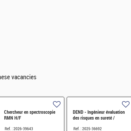
hese vacancies
Chercheur en spectroscopie
DEND - Ingénieur évaluation
RMN H/F
des risques en sureté /
sécurité H/F
Ref. : 2026-39643
Ref. : 2025-36692