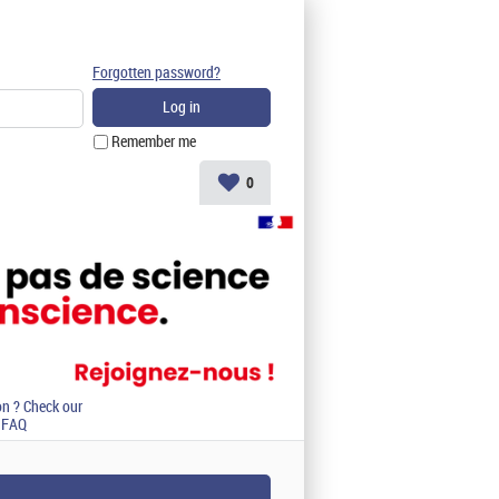
Forgotten password?
Remember me
0
on ? Check our
FAQ