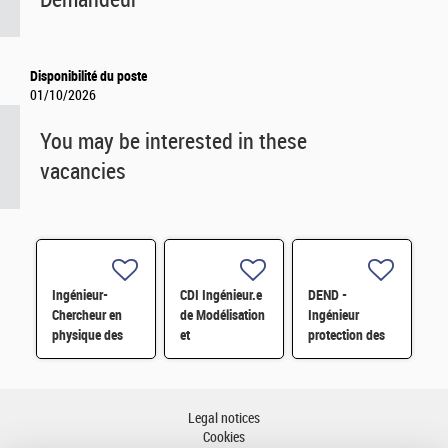
Disponibilité du poste
01/10/2026
You may be interested in these
vacancies
Ingénieur-
CDI Ingénieur.e
DEND -
Chercheur en
de Modélisation
Ingénieur
physique des
et
protection des
particules des
Développement
installations
hautes énergies
logiciel en
nucléaires
aux
Physique du
contre la
collisionneurs -
cycle/neutronique
malveillance H/F
Legal notices
ATLAS H/F
H/F
Cookies