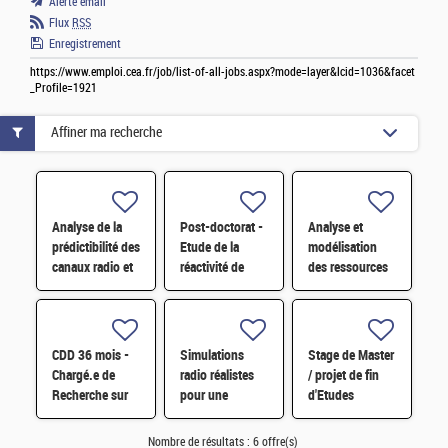
Alerte email
Flux
RSS
Enregistrement
https://www.emploi.cea.fr/job/list-of-all-jobs.aspx?mode=layer&lcid=1036&facet
_Profile=1921
Affiner ma recherche
Analyse de la
Post-doctorat -
Analyse et
prédictibilité des
Etude de la
modélisation
canaux radio et
réactivité de
des ressources
modélisation
couples
critiques de la
par réseaux de
métal/céramique
transition
neurones H/F
à haute
énergétique à
température -
long H/F
CDD 36 mois -
Simulations
Stage de Master
H/F
Chargé.e de
radio réalistes
/ projet de fin
Recherche sur
pour une
d'Etudes
les carburants
représentation
d'ingénieur H/F
hybrides
topologique
Nombre de résultats :
6 offre(s)