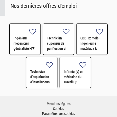
Nos dernières offres d'emploi
Ingénieur
Technicien
CDD 12 mois -
mécanicien
supérieur de
Ingénieur.e
généraliste H/F
purification et
matériaux &
fabrication en
soudage H/F
chaine blindée
H/F
Technicien
Infirmier(e) en
d'exploitation
médecine du
d'installations
Travail H/F
H/F
Mentions légales
Cookies
Paramétrer vos cookies