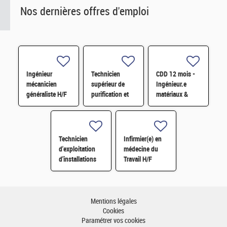
Nos dernières offres d'emploi
Ingénieur
Technicien
CDD 12 mois -
mécanicien
supérieur de
Ingénieur.e
généraliste H/F
purification et
matériaux &
fabrication en
soudage H/F
chaine blindée
H/F
Technicien
Infirmier(e) en
d'exploitation
médecine du
d'installations
Travail H/F
H/F
Mentions légales
Cookies
Paramétrer vos cookies